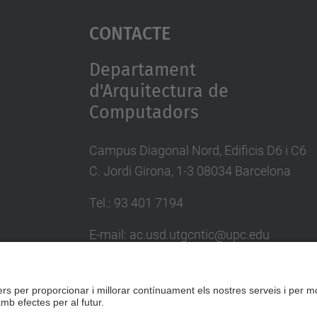
Contacte
Departament
d'Arquitectura de
Computadors
Campus Diagonal Nord, Edificis D6 i C6
C. Jordi Girona, 1-3 08034 Barcelona
Tel.: 93 401 7194
E-mail: ac.usd.utgcntic@upc.edu
Directori UPC
Formulari de contacte