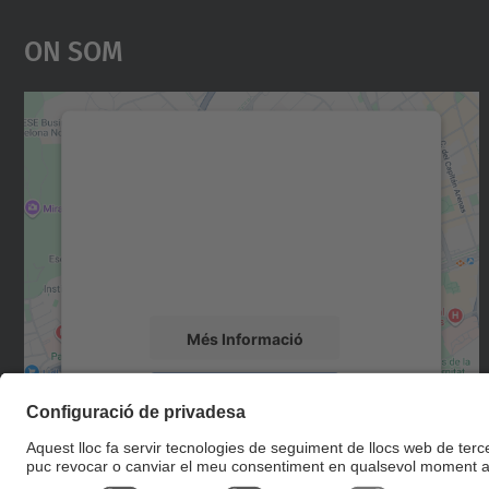
On Som
Necessitem el vostre consentiment
per carregar el servei Google Maps!
Utilitzem un servei de tercers per incrustar
contingut del mapa que pugui recollir dades
sobre la vostra activitat. Reviseu-ne els
detalls i accepteu el servei per veure el mapa.
Més Informació
Accepta
powered by
Usercentrics Consent
Management Platform