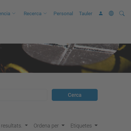
Cerca
C
ncia
Recerca
Personal
Tauler
e
r
c
a
a
v
a
n
ç
a
d
a
…
s resultats.
Ordena per
Etiquetes