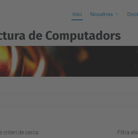
Inici
Nosaltres
Docè
ctura de Computadors
 criteri de cerca
Filtra el