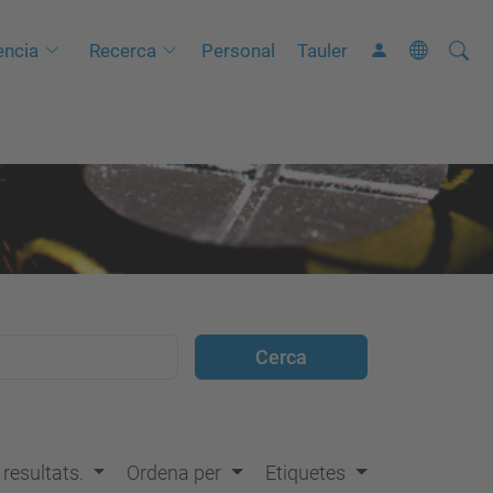
Cerca
C
ncia
Recerca
Personal
Tauler
e
r
c
a
a
v
a
n
ç
a
d
a
…
s resultats.
Ordena per
Etiquetes