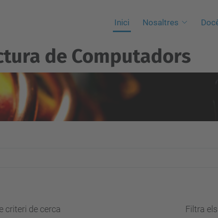
Inici
Nosaltres
Docè
ctura de Computadors
 criteri de cerca
Filtra el