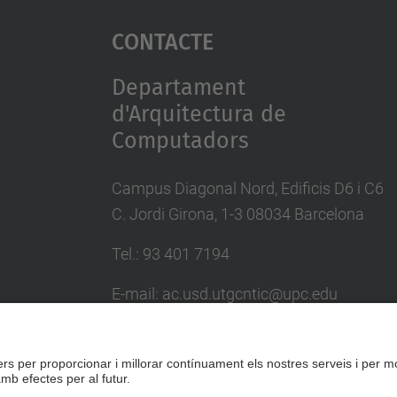
Contacte
Departament
d'Arquitectura de
Computadors
Campus Diagonal Nord, Edificis D6 i C6
C. Jordi Girona, 1-3 08034 Barcelona
Tel.: 93 401 7194
E-mail: ac.usd.utgcntic@upc.edu
Directori UPC
Formulari de contacte