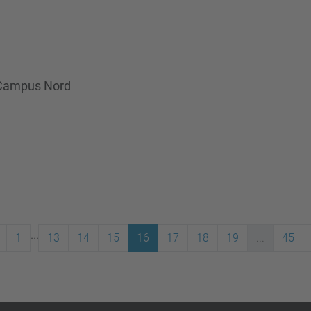
l Campus Nord
...
1
13
14
15
16
17
18
19
...
45