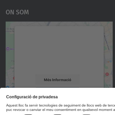
On Som
Necessitem el vostre consentiment
per carregar el servei Google Maps!
Utilitzem un servei de tercers per incrustar
contingut del mapa que pugui recollir dades
sobre la vostra activitat. Reviseu-ne els
detalls i accepteu el servei per veure el mapa.
Més Informació
Accepta
powered by
Usercentrics Consent
Management Platform