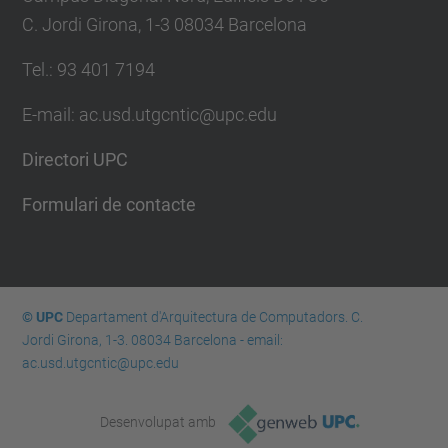
C. Jordi Girona, 1-3 08034 Barcelona
Tel.: 93 401 7194
E-mail: ac.usd.utgcntic@upc.edu
Directori UPC
Formulari de contacte
© UPC
Departament d'Arquitectura de Computadors. C.
Jordi Girona, 1-3. 08034 Barcelona - email:
ac.usd.utgcntic@upc.edu
Desenvolupat amb