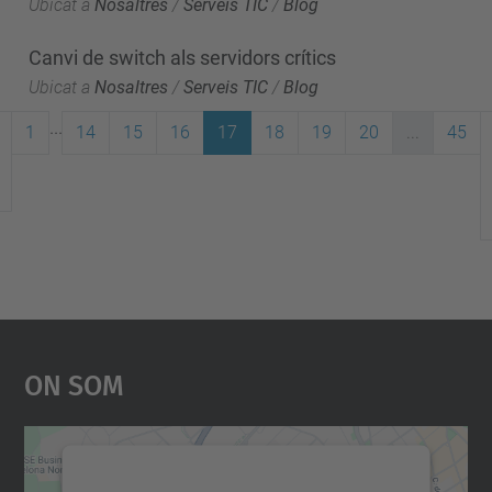
Ubicat a
Nosaltres
/
Serveis TIC
/
Blog
Canvi de switch als servidors crítics
Ubicat a
Nosaltres
/
Serveis TIC
/
Blog
...
1
14
15
16
17
18
19
20
...
45
On Som
Necessitem el vostre