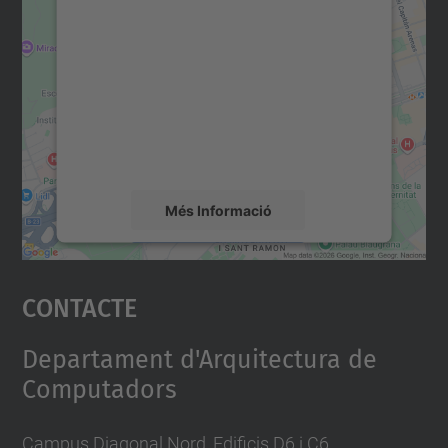
consentiment per carregar el
servei Google Maps!
Utilitzem un servei de tercers per incrustar
contingut del mapa que pugui recollir dades
sobre la vostra activitat. Reviseu-ne els
detalls i accepteu el servei per veure el
mapa.
Més Informació
Accepta
Contacte
powered by
Usercentrics Consent
Management Platform
Departament d'Arquitectura de
Computadors
Campus Diagonal Nord, Edificis D6 i C6