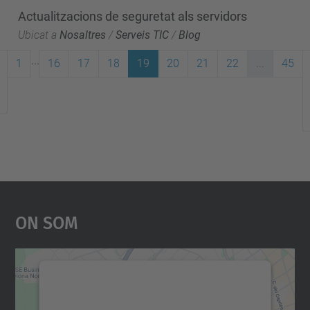
Actualitzacions de seguretat als servidors
Ubicat a
Nosaltres
/
Serveis TIC
/
Blog
...
1
16
17
18
19
20
21
22
...
45
On Som
Necessitem el vostre
consentiment per carregar el