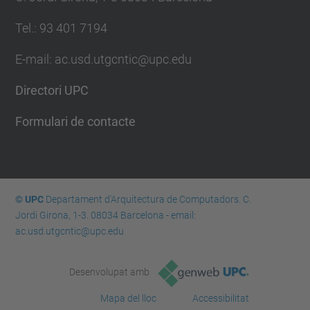
Tel.: 93 401 7194
E-mail: ac.usd.utgcntic@upc.edu
Directori UPC
Formulari de contacte
© UPC
Departament d'Arquitectura de Computadors. C.
Jordi Girona, 1-3. 08034 Barcelona - email:
ac.usd.utgcntic@upc.edu
Desenvolupat amb
Mapa del lloc
Accessibilitat