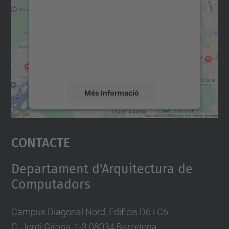
servei Google Maps!
Utilitzem un servei de tercers per incrustar
contingut del mapa que pugui recollir dades
sobre la vostra activitat. Reviseu-ne els
detalls i accepteu el servei per veure el
mapa.
Més Informació
Accepta
Contacte
powered by
Usercentrics Consent
Management Platform
Departament d'Arquitectura de
Computadors
Campus Diagonal Nord, Edificis D6 i C6
C. Jordi Girona, 1-3 08034 Barcelona