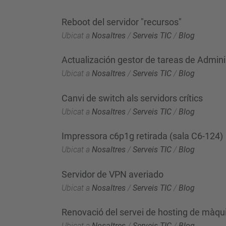
Reboot del servidor "recursos"
Ubicat a
Nosaltres
/
Serveis TIC
/
Blog
Actualización gestor de tareas de Admin
Ubicat a
Nosaltres
/
Serveis TIC
/
Blog
Canvi de switch als servidors crítics
Ubicat a
Nosaltres
/
Serveis TIC
/
Blog
Impressora c6p1g retirada (sala C6-124)
Ubicat a
Nosaltres
/
Serveis TIC
/
Blog
Servidor de VPN averiado
Ubicat a
Nosaltres
/
Serveis TIC
/
Blog
Renovació del servei de hosting de màqui
Ubicat a
Nosaltres
/
Serveis TIC
/
Blog