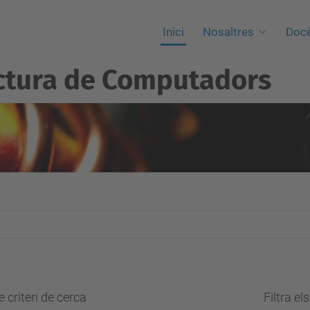
Inici
Nosaltres
Docè
ctura de Computadors
 criteri de cerca
Filtra el