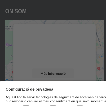
On Som
Necessitem el vostre consentiment
per carregar el servei Google Maps!
Utilitzem un servei de tercers per incrustar
contingut del mapa que pugui recollir dades
sobre la vostra activitat. Reviseu-ne els
detalls i accepteu el servei per veure el mapa.
Més Informació
Accepta
powered by
Usercentrics Consent
Management Platform