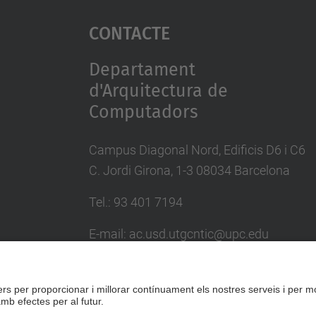
Contacte
Departament
d'Arquitectura de
Computadors
Campus Diagonal Nord, Edificis D6 i C6
C. Jordi Girona, 1-3 08034 Barcelona
Tel.: 93 401 7194
E-mail: ac.usd.utgcntic@upc.edu
Directori UPC
Formulari de contacte