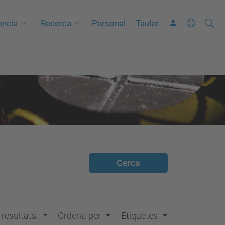
Cerca
C
ncia
Recerca
Personal
Tauler
e
r
c
a
a
v
a
n
ç
a
d
a
…
s resultats.
Ordena per
Etiquetes