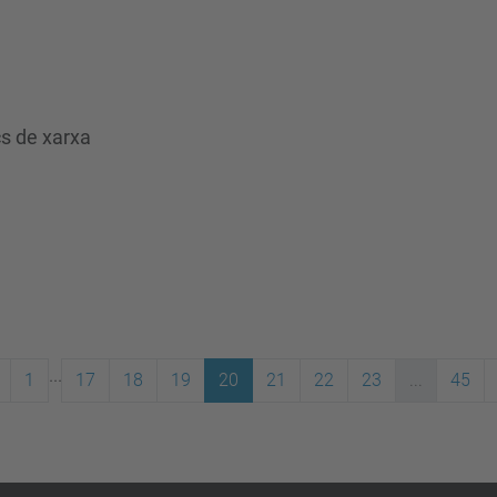
cs de xarxa
...
1
17
18
19
20
21
22
23
...
45