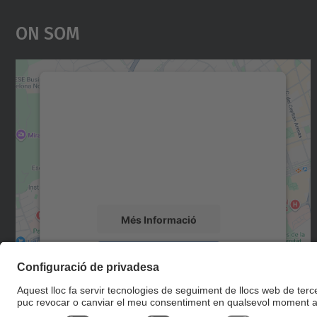
On Som
Necessitem el vostre consentiment
per carregar el servei Google Maps!
Utilitzem un servei de tercers per incrustar
contingut del mapa que pugui recollir dades
sobre la vostra activitat. Reviseu-ne els
detalls i accepteu el servei per veure el mapa.
Més Informació
Accepta
powered by
Usercentrics Consent
Management Platform