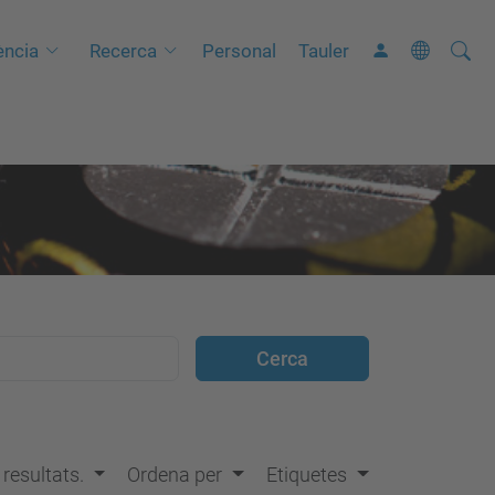
Cerca
C
ncia
Recerca
Personal
Tauler
e
r
c
a
a
v
a
n
ç
a
d
a
…
s resultats.
Ordena per
Etiquetes