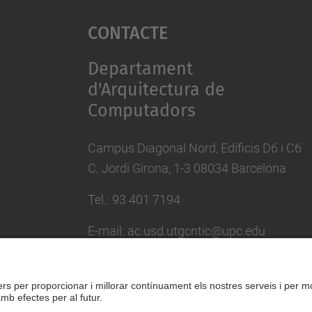
Contacte
Departament
d'Arquitectura de
Computadors
Campus Diagonal Nord, Edificis D6 i C6
C. Jordi Girona, 1-3 08034 Barcelona
Tel.: 93 401 7194
E-mail: ac.usd.utgcntic@upc.edu
Directori UPC
Formulari de contacte