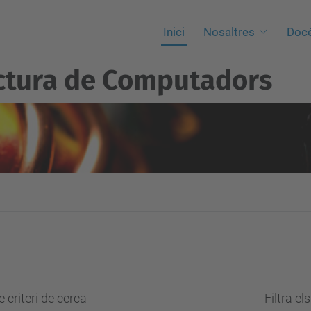
Inici
Nosaltres
Docè
ctura de Computadors
 criteri de cerca
Filtra el