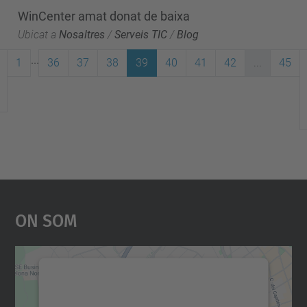
WinCenter amat donat de baixa
Ubicat a
Nosaltres
/
Serveis TIC
/
Blog
...
1
36
37
38
39
40
41
42
...
45
On Som
Necessitem el vostre
consentiment per carregar el