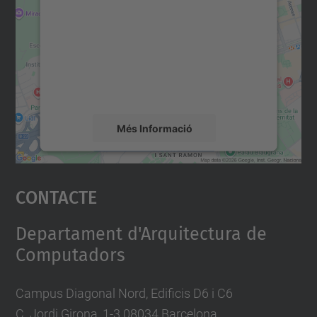
servei Google Maps!
Utilitzem un servei de tercers per incrustar
contingut del mapa que pugui recollir dades
sobre la vostra activitat. Reviseu-ne els
detalls i accepteu el servei per veure el
mapa.
Més Informació
Accepta
Contacte
powered by
Usercentrics Consent
Management Platform
Departament d'Arquitectura de
Computadors
Campus Diagonal Nord, Edificis D6 i C6
C. Jordi Girona, 1-3 08034 Barcelona