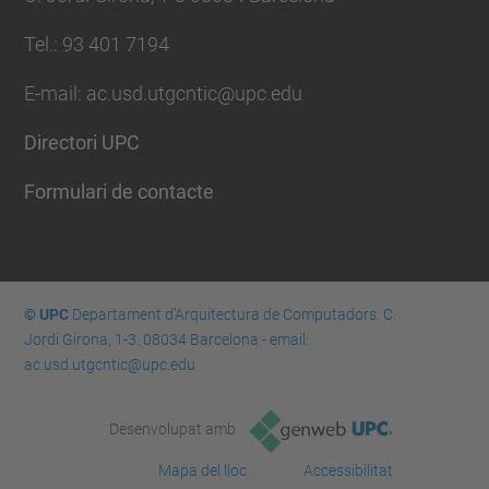
Tel.: 93 401 7194
E-mail: ac.usd.utgcntic@upc.edu
Directori UPC
Formulari de contacte
© UPC
Departament d'Arquitectura de Computadors. C.
Jordi Girona, 1-3. 08034 Barcelona - email:
ac.usd.utgcntic@upc.edu
Desenvolupat amb
Mapa del lloc
Accessibilitat