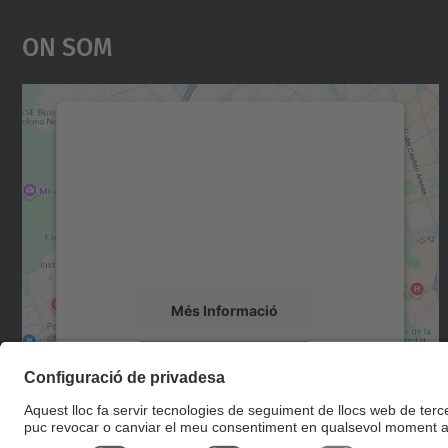
On Som
Necessitem el vostre consentiment
per carregar el servei Google Maps!
Utilitzem un servei de tercers per incrustar
contingut del mapa que pugui recollir dades
sobre la vostra activitat. Reviseu-ne els
detalls i accepteu el servei per veure el mapa.
Més Informació
Accepta
powered by
Usercentrics Consent
Management Platform