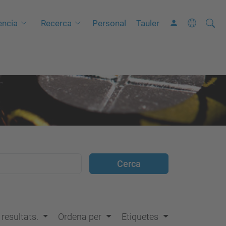
Cerca
C
ncia
Recerca
Personal
Tauler
e
r
c
a
a
v
a
n
ç
a
d
a
…
s resultats.
Ordena per
Etiquetes