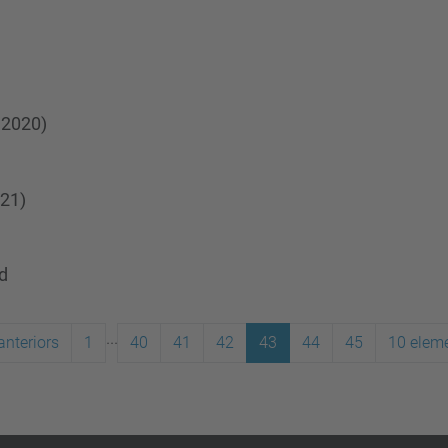
 2020)
021)
d
...
anteriors
1
40
41
42
43
44
45
10 elem