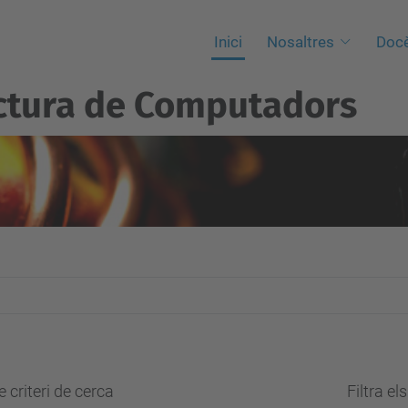
Inici
Nosaltres
Docè
ctura de Computadors
 criteri de cerca
Filtra el