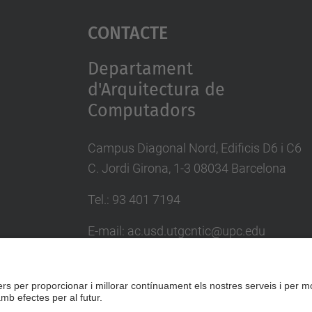
Contacte
Departament
d'Arquitectura de
Computadors
Campus Diagonal Nord, Edificis D6 i C6
C. Jordi Girona, 1-3 08034 Barcelona
Tel.: 93 401 7194
E-mail: ac.usd.utgcntic@upc.edu
Directori UPC
Formulari de contacte