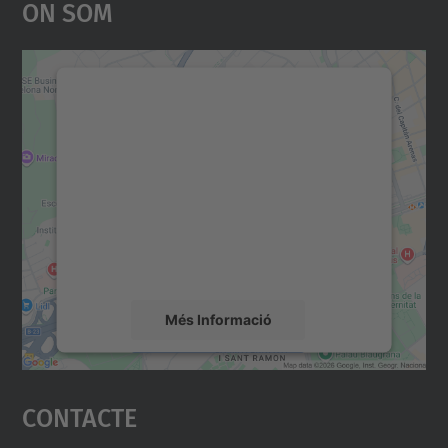
On Som
Necessitem el vostre
consentiment per carregar el
servei Google Maps!
Utilitzem un servei de tercers per incrustar
contingut del mapa que pugui recollir dades
sobre la vostra activitat. Reviseu-ne els
detalls i accepteu el servei per veure el
mapa.
Més Informació
Accepta
Contacte
powered by
Usercentrics Consent
Management Platform