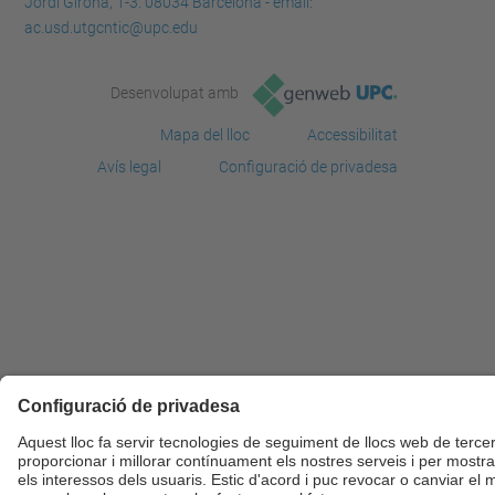
Jordi Girona, 1-3. 08034 Barcelona - email:
ac.usd.utgcntic@upc.edu
Desenvolupat amb
Mapa del lloc
Accessibilitat
Avís legal
Configuració de privadesa