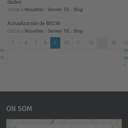
dades
Ubicat a
Nosaltres
/
Serveis TIC
/
Blog
Actualización de BSCW
Ubicat a
Nosaltres
/
Serveis TIC
/
Blog
...
1
6
7
8
9
10
11
12
...
45
1
ts
el
ors
se
>
On Som