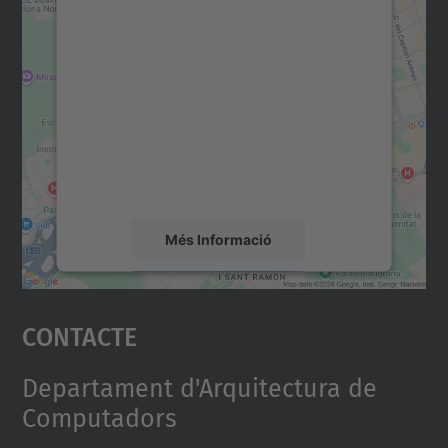
Necessitem el vostre
consentiment per carregar el
servei Google Maps!
Utilitzem un servei de tercers per incrustar
contingut del mapa que pugui recollir dades
sobre la vostra activitat. Reviseu-ne els
detalls i accepteu el servei per veure el
mapa.
Més Informació
Accepta
Contacte
powered by
Usercentrics Consent
Management Platform
Departament d'Arquitectura de
Computadors