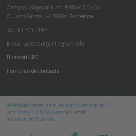
Campus Diagonal Nord, Edificis D6 i C6
C. Jordi Girona, 1-3 08034 Barcelona
Tel.: 93 401 7194
E-mail: ac.usd.utgcntic@upc.edu
Directori UPC
Formulari de contacte
© UPC
Departament d'Arquitectura de Computadors. C.
Jordi Girona, 1-3. 08034 Barcelona - email:
ac.usd.utgcntic@upc.edu