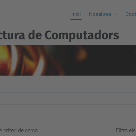
Inici
Nosaltres
Docè
ctura de Computadors
 criteri de cerca
Filtra el