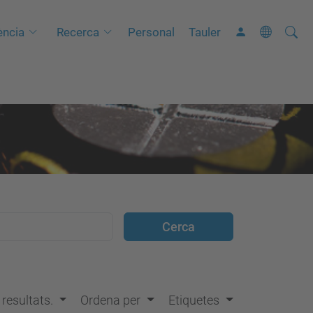
Cerca
C
ncia
Recerca
Personal
Tauler
e
r
c
a
a
v
a
n
ç
a
d
a
…
s resultats.
Ordena per
Etiquetes