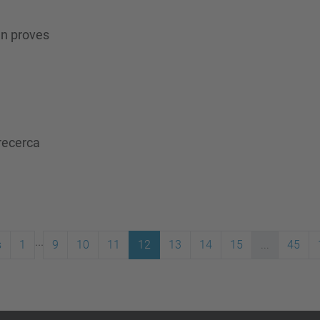
en proves
recerca
...
s
1
9
10
11
12
13
14
15
...
45