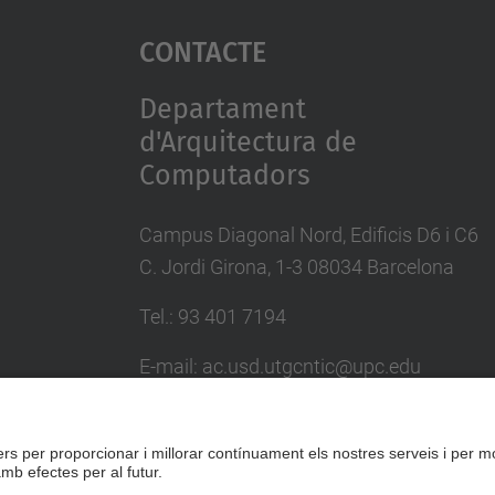
Contacte
Departament
d'Arquitectura de
Computadors
Campus Diagonal Nord, Edificis D6 i C6
C. Jordi Girona, 1-3 08034 Barcelona
Tel.: 93 401 7194
E-mail: ac.usd.utgcntic@upc.edu
Directori UPC
Formulari de contacte