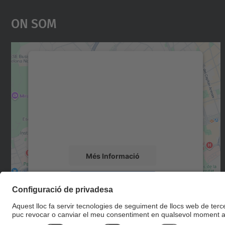
On Som
Necessitem el vostre consentiment
per carregar el servei Google Maps!
Utilitzem un servei de tercers per incrustar
contingut del mapa que pugui recollir dades
sobre la vostra activitat. Reviseu-ne els
detalls i accepteu el servei per veure el mapa.
Més Informació
Accepta
powered by
Usercentrics Consent
Management Platform