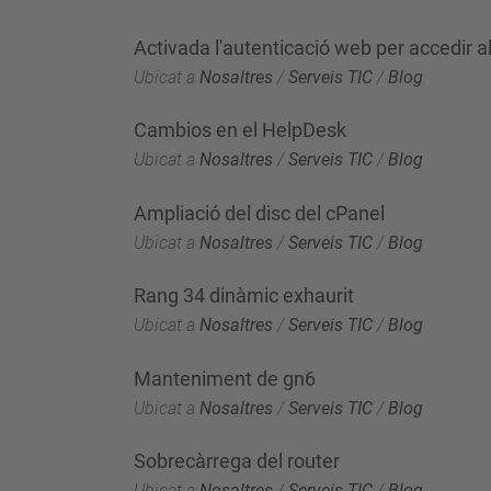
Activada l'autenticació web per accedir 
Ubicat a
Nosaltres
/
Serveis TIC
/
Blog
Cambios en el HelpDesk
Ubicat a
Nosaltres
/
Serveis TIC
/
Blog
Ampliació del disc del cPanel
Ubicat a
Nosaltres
/
Serveis TIC
/
Blog
Rang 34 dinàmic exhaurit
Ubicat a
Nosaltres
/
Serveis TIC
/
Blog
Manteniment de gn6
Ubicat a
Nosaltres
/
Serveis TIC
/
Blog
Sobrecàrrega del router
Ubicat a
Nosaltres
/
Serveis TIC
/
Blog