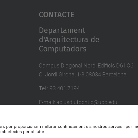
Contacte
Departament
d'Arquitectura de
Computadors
Campus Diagonal Nord, Edificis D6 i C6
C. Jordi Girona, 1-3 08034 Barcelona
Tel.: 93 401 7194
E-mail: ac.usd.utgcntic@upc.edu
Directori UPC
Formulari de contacte