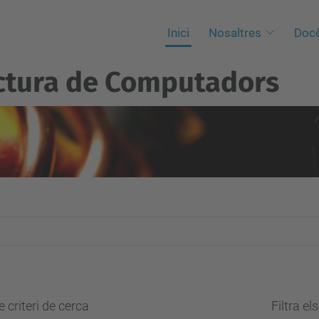
Inici
Nosaltres
Docè
ctura de Computadors
 criteri de cerca
Filtra el