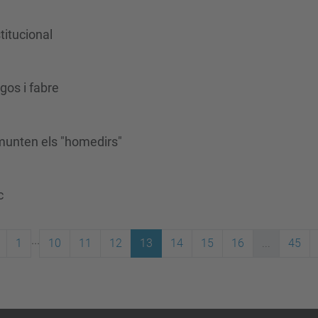
titucional
os i fabre
munten els "homedirs"
c
...
1
10
11
12
13
14
15
16
...
45