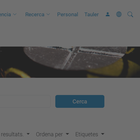
Cerca
C
ncia
Recerca
Personal
Tauler
e
r
c
a
a
v
a
n
ç
a
d
a
…
s resultats.
Ordena per
Etiquetes