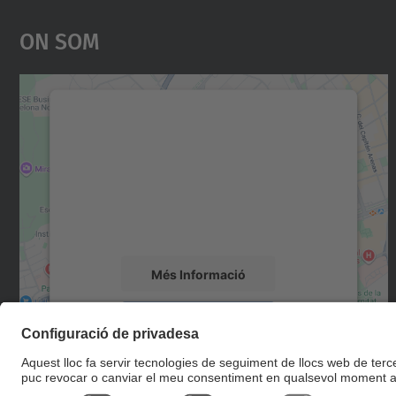
On Som
Necessitem el vostre consentiment
per carregar el servei Google Maps!
Utilitzem un servei de tercers per incrustar
contingut del mapa que pugui recollir dades
sobre la vostra activitat. Reviseu-ne els
detalls i accepteu el servei per veure el mapa.
Més Informació
Accepta
powered by
Usercentrics Consent
Management Platform