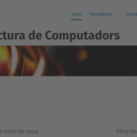
Inici
Nosaltres
Docè
ctura de Computadors
 criteri de cerca
Filtra el