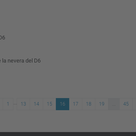
 D6
 la nevera del D6
...
1
13
14
15
16
17
18
19
...
45