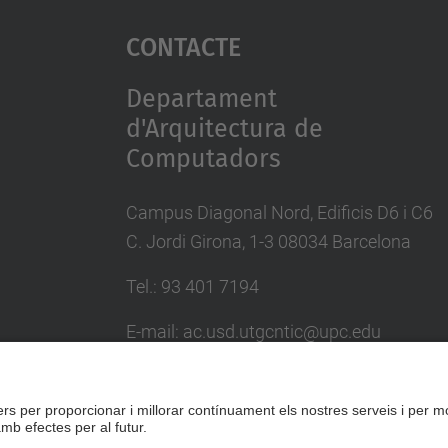
Contacte
Departament
d'Arquitectura de
Computadors
Campus Diagonal Nord, Edificis D6 i C6
C. Jordi Girona, 1-3 08034 Barcelona
Tel.: 93 401 7194
E-mail: ac.usd.utgcntic@upc.edu
Directori UPC
Formulari de contacte