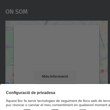
On Som
Necessitem el vostre consentiment
per carregar el servei Google Maps!
Utilitzem un servei de tercers per incrustar
contingut del mapa que pugui recollir dades
sobre la vostra activitat. Reviseu-ne els
detalls i accepteu el servei per veure el mapa.
Més Informació
Accepta
powered by
Usercentrics Consent
Management Platform