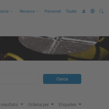
Cerca
C
ncia
Recerca
Personal
Tauler
e
r
c
a
a
v
a
n
ç
a
d
a
…
s resultats.
Ordena per
Etiquetes