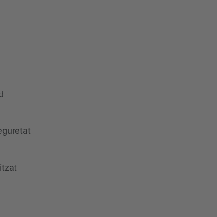
d
eguretat
itzat