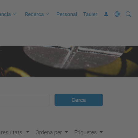
Cerca
C
ncia
Recerca
Personal
Tauler
e
r
c
a
a
v
a
n
ç
a
d
a
…
s resultats.
Ordena per
Etiquetes