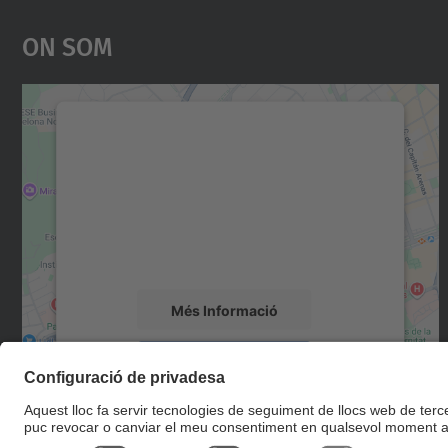
On Som
Necessitem el vostre consentiment
per carregar el servei Google Maps!
Utilitzem un servei de tercers per incrustar
contingut del mapa que pugui recollir dades
sobre la vostra activitat. Reviseu-ne els
detalls i accepteu el servei per veure el mapa.
Més Informació
Accepta
powered by
Usercentrics Consent
Management Platform