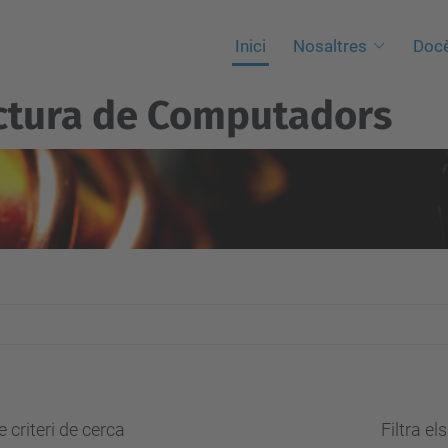
Inici
Nosaltres
Docè
ctura de Computadors
 criteri de cerca
Filtra el