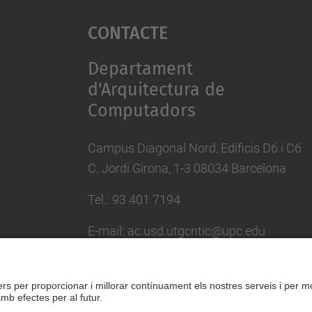
Contacte
Departament
d'Arquitectura de
Computadors
Campus Diagonal Nord, Edificis D6 i C6
C. Jordi Girona, 1-3 08034 Barcelona
Tel.: 93 401 7194
E-mail: ac.usd.utgcntic@upc.edu
Directori UPC
Formulari de contacte