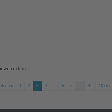
or web extern
nteriors
1
2
3
4
5
6
7
...
45
10 ele