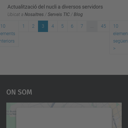
Actualització del nucli a diversos servidors
Ubicat a
Nosaltres
/
Serveis TIC
/
Blog
10
1
2
3
4
5
6
7
...
45
10
lements
elemen
nteriors
següen
>
On Som
Necessitem el vostre
consentiment per carregar el