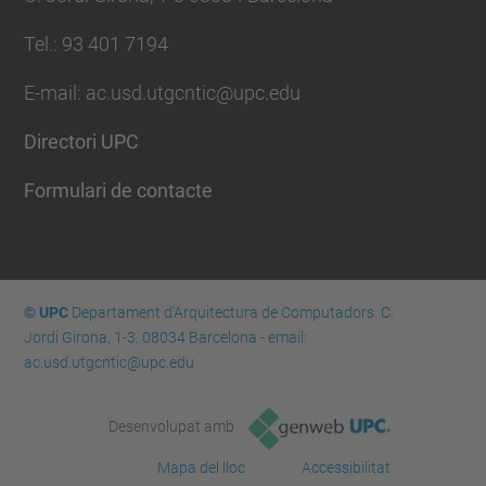
Tel.: 93 401 7194
E-mail: ac.usd.utgcntic@upc.edu
Directori UPC
Formulari de contacte
© UPC
Departament d'Arquitectura de Computadors. C.
Jordi Girona, 1-3. 08034 Barcelona - email:
ac.usd.utgcntic@upc.edu
Desenvolupat amb
Mapa del lloc
Accessibilitat