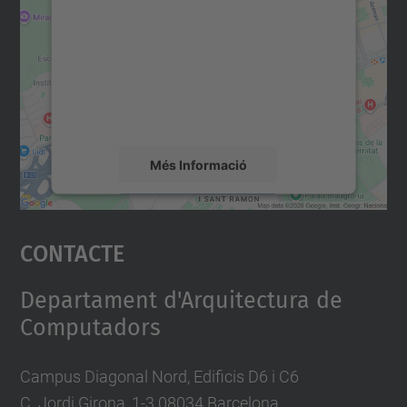
servei Google Maps!
Utilitzem un servei de tercers per incrustar
contingut del mapa que pugui recollir dades
sobre la vostra activitat. Reviseu-ne els
detalls i accepteu el servei per veure el
mapa.
Més Informació
Accepta
Contacte
powered by
Usercentrics Consent
Management Platform
Departament d'Arquitectura de
Computadors
Campus Diagonal Nord, Edificis D6 i C6
C. Jordi Girona, 1-3 08034 Barcelona