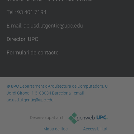
Tel.: 93 401 7194
E-mail: ac.usd.utgcntic@upc.edu
Directori UPC
Formulari de contacte
© UPC
Departament d'Arquitectura de Computadors. C.
Jordi Girona, 1-3. 08034 Barcelona - email:
ac.usd.utgcntic@upc.edu
Desenvolupat amb
Mapa del lloc
Accessibilitat