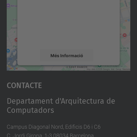
servei Google Maps!
Utilitzem un servei de tercers per incrustar
contingut del mapa que pugui recollir dades
sobre la vostra activitat. Reviseu-ne els
detalls i accepteu el servei per veure el
mapa.
Més Informació
Accepta
Contacte
powered by
Usercentrics Consent
Management Platform
Departament d'Arquitectura de
Computadors
Campus Diagonal Nord, Edificis D6 i C6
C. Jordi Girona, 1-3 08034 Barcelona