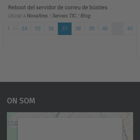
Reboot del servidor de correu de bústies
Ubicat a
Nosaltres
/
Serveis TIC
/
Blog
...
1
34
35
36
37
38
39
40
...
45
On Som
Necessitem el vostre
consentiment per carregar el