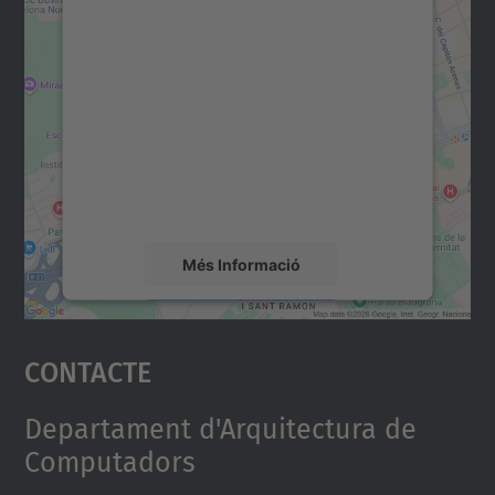
Necessitem el vostre
consentiment per carregar el
servei Google Maps!
Utilitzem un servei de tercers per incrustar
contingut del mapa que pugui recollir dades
sobre la vostra activitat. Reviseu-ne els
detalls i accepteu el servei per veure el
mapa.
Més Informació
Accepta
Contacte
powered by
Usercentrics Consent
Management Platform
Departament d'Arquitectura de
Computadors