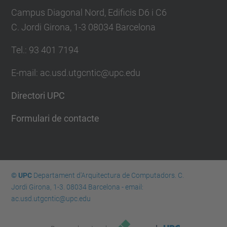
Campus Diagonal Nord, Edificis D6 i C6
C. Jordi Girona, 1-3 08034 Barcelona
Tel.: 93 401 7194
E-mail: ac.usd.utgcntic@upc.edu
Directori UPC
Formulari de contacte
© UPC
Departament d'Arquitectura de Computadors. C.
Jordi Girona, 1-3. 08034 Barcelona - email:
ac.usd.utgcntic@upc.edu