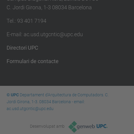
C. Jordi Girona, 1-3 08034 Barcelona
Tel.: 93 401 7194
E-mail: ac.usd.utgcntic@upc.edu
Directori UPC
Formulari de contacte
© UPC
Departament d'Arquitectura de Computadors. C.
Jordi Girona, 1-3. 08034 Barcelona - email:
ac.usd.utgcntic@upc.edu
Desenvolupat amb