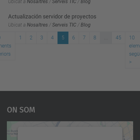
Ubicat a
Nosaltres
/
Serveis TIC
/
Blog
Actualización servidor de proyectos
Ubicat a
Nosaltres
/
Serveis TIC
/
Blog
0
1
2
3
4
5
6
7
8
...
45
10
ments
elem
riors
segü
>
On Som
Necessitem el vostre