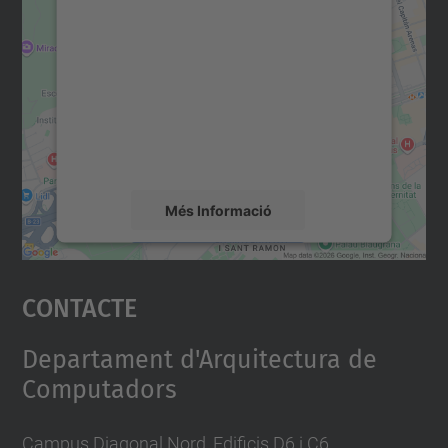
consentiment per carregar el
servei Google Maps!
Utilitzem un servei de tercers per incrustar
contingut del mapa que pugui recollir dades
sobre la vostra activitat. Reviseu-ne els
detalls i accepteu el servei per veure el
mapa.
Més Informació
Accepta
Contacte
powered by
Usercentrics Consent
Management Platform
Departament d'Arquitectura de
Computadors
Campus Diagonal Nord, Edificis D6 i C6