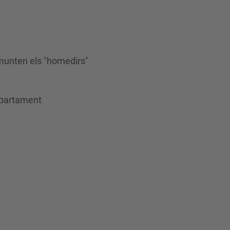
munten els "homedirs"
epartament