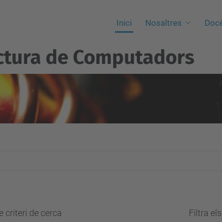
Inici
Nosaltres
Docè
ctura de Computadors
 criteri de cerca
Filtra el