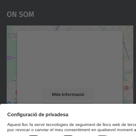
On Som
Necessitem el vostre consentiment
per carregar el servei Google Maps!
Utilitzem un servei de tercers per incrustar
contingut del mapa que pugui recollir dades
sobre la vostra activitat. Reviseu-ne els
detalls i accepteu el servei per veure el mapa.
Més Informació
Accepta
powered by
Usercentrics Consent
Management Platform