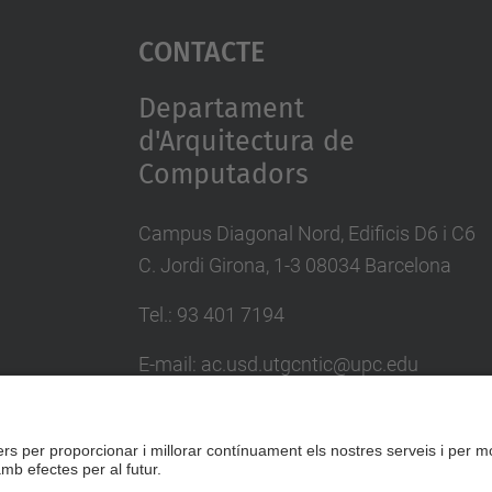
Contacte
Departament
d'Arquitectura de
Computadors
Campus Diagonal Nord, Edificis D6 i C6
C. Jordi Girona, 1-3 08034 Barcelona
Tel.: 93 401 7194
E-mail: ac.usd.utgcntic@upc.edu
Directori UPC
Formulari de contacte