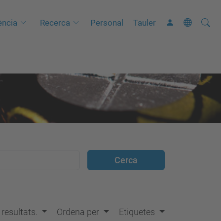
Cerca
C
ncia
Recerca
Personal
Tauler
e
r
c
a
a
v
a
n
ç
a
d
a
…
s resultats.
Ordena per
Etiquetes