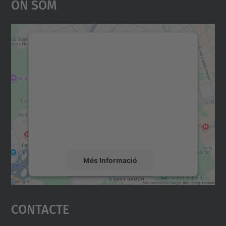
On Som
Necessitem el vostre
consentiment per carregar el
servei Google Maps!
Utilitzem un servei de tercers per incrustar
contingut del mapa que pugui recollir dades
sobre la vostra activitat. Reviseu-ne els
detalls i accepteu el servei per veure el
mapa.
Més Informació
Accepta
Contacte
powered by
Usercentrics Consent
Management Platform