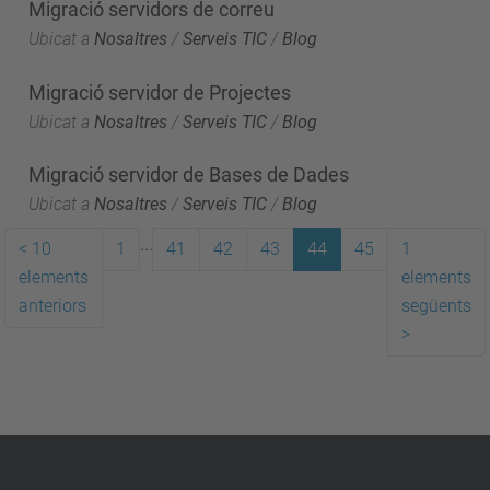
Migració servidors de correu
Ubicat a
Nosaltres
/
Serveis TIC
/
Blog
Migració servidor de Projectes
Ubicat a
Nosaltres
/
Serveis TIC
/
Blog
Migració servidor de Bases de Dades
Ubicat a
Nosaltres
/
Serveis TIC
/
Blog
...
<
10
1
41
42
43
44
45
1
elements
elements
anteriors
següents
>