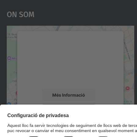
On Som
Necessitem el vostre consentiment
per carregar el servei Google Maps!
Utilitzem un servei de tercers per incrustar
contingut del mapa que pugui recollir dades
sobre la vostra activitat. Reviseu-ne els
detalls i accepteu el servei per veure el mapa.
Més Informació
Accepta
powered by
Usercentrics Consent
Management Platform