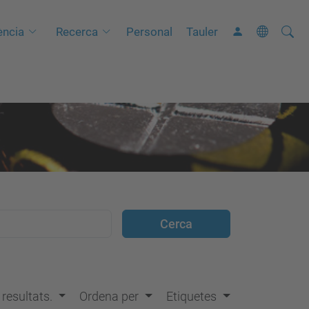
Cerca
C
ncia
Recerca
Personal
Tauler
e
r
c
a
a
v
a
n
ç
a
d
a
…
s resultats.
Ordena per
Etiquetes