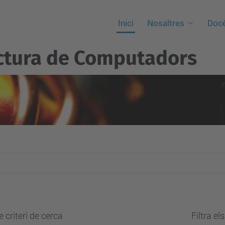
Inici
Nosaltres
Docè
ctura de Computadors
 criteri de cerca
Filtra el