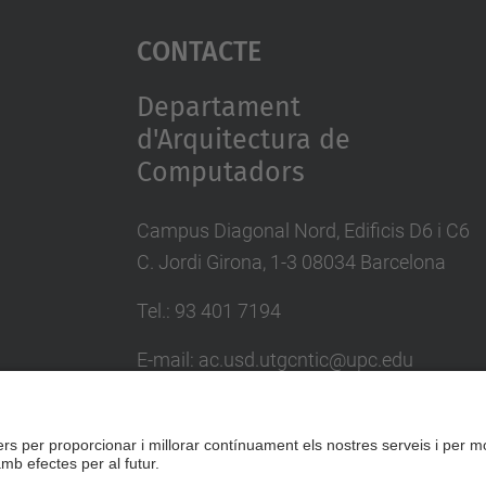
Contacte
Departament
d'Arquitectura de
Computadors
Campus Diagonal Nord, Edificis D6 i C6
C. Jordi Girona, 1-3 08034 Barcelona
Tel.: 93 401 7194
E-mail: ac.usd.utgcntic@upc.edu
Directori UPC
Formulari de contacte