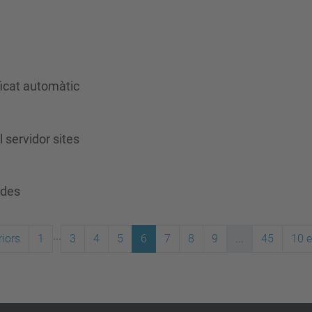
ficat automàtic
l servidor sites
ades
...
iors
1
3
4
5
6
7
8
9
...
45
10 