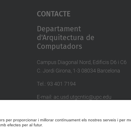
Contacte
Departament
d'Arquitectura de
Computadors
Campus Diagonal Nord, Edificis D6 i C6
C. Jordi Girona, 1-3 08034 Barcelona
Tel.: 93 401 7194
E-mail: ac.usd.utgcntic@upc.edu
Directori UPC
Formulari de contacte