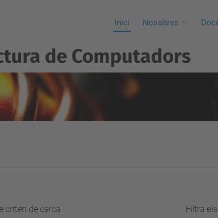
Inici
Nosaltres
Docè
ctura de Computadors
 criteri de cerca
Filtra el