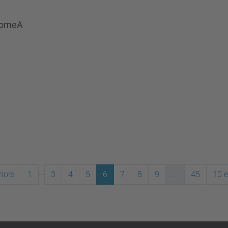
 homeA
...
iors
1
3
4
5
6
7
8
9
...
45
10 