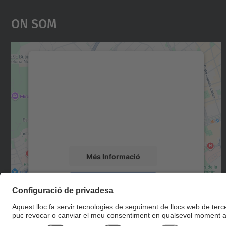
On Som
Necessitem el vostre consentiment
per carregar el servei Google Maps!
Utilitzem un servei de tercers per incrustar
contingut del mapa que pugui recollir dades
sobre la vostra activitat. Reviseu-ne els
detalls i accepteu el servei per veure el mapa.
Més Informació
Accepta
powered by
Usercentrics Consent
Management Platform