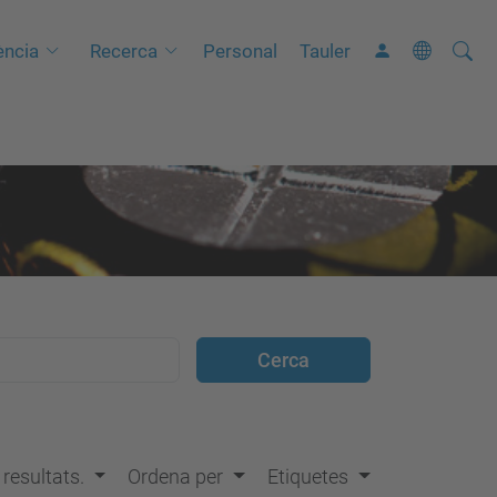
Cerca
C
ncia
Recerca
Personal
Tauler
e
r
c
a
a
v
a
n
ç
a
d
a
…
s resultats.
Ordena per
Etiquetes