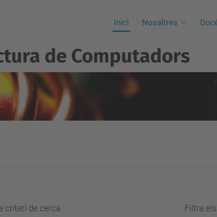
Inici
Nosaltres
Docè
ctura de Computadors
 criteri de cerca
Filtra el