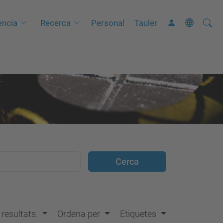
Cerca
C
ncia
Recerca
Personal
Tauler
e
r
c
a
a
v
a
n
ç
a
d
a
…
s resultats.
Ordena per
Etiquetes