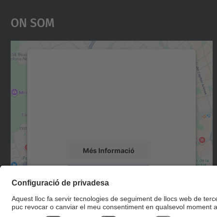
On Som
Necessitem el vostre consentiment
per carregar el servei Google Maps!
Utilitzem un servei de tercers per incrustar
contingut del mapa que pugui recollir dades
sobre la vostra activitat. Reviseu-ne els
detalls i accepteu el servei per veure el mapa.
Més Informació
Accepta
powered by
Usercentrics Consent
Management Platform