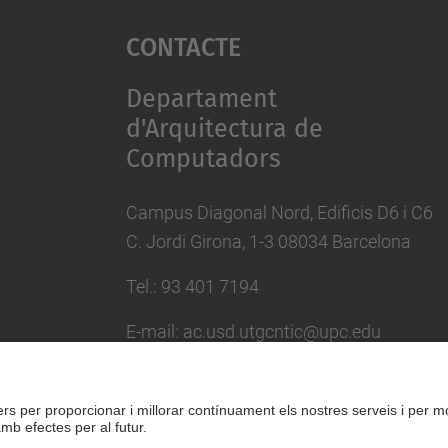
Contacte
Departament
d'Arquitectura de
Computadors
Campus Diagonal Nord, Edificis D6 i C6
C. Jordi Girona, 1-3 08034 Barcelona
Tel.: 93 401 7194
E-mail: ac.usd.utgcntic@upc.edu
Directori UPC
Formulari de contacte