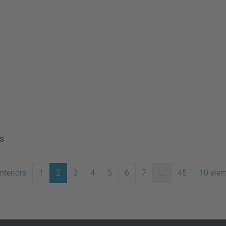
m
rs
nteriors
1
2
3
4
5
6
7
...
45
10 ele