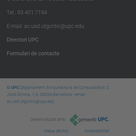
Tel.: 93 401 7194
E-mail: ac.usd.utgcntic@upc.edu
Directori UPC
Formulari de contacte
© UPC
Departament d'Arquitectura de Computadors. C.
Jordi Girona, 1-3. 08034 Barcelona - email:
ac.usd.utgcntic@upc.edu
Desenvolupat amb
Mapa del lloc
Accessibilitat