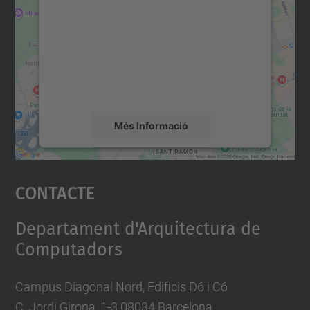
servei Google Maps!
Utilitzem un servei de tercers per incrustar
contingut del mapa que pugui recollir dades
sobre la vostra activitat. Reviseu-ne els
detalls i accepteu el servei per veure el
mapa.
Més Informació
Accepta
Contacte
powered by
Usercentrics Consent
Management Platform
Departament d'Arquitectura de
Computadors
Campus Diagonal Nord, Edificis D6 i C6
C. Jordi Girona, 1-3 08034 Barcelona