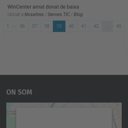
WinCenter amat donat de baixa
Ubicat a
Nosaltres
/
Serveis TIC
/
Blog
...
1
36
37
38
39
40
41
42
...
45
On Som
Necessitem el vostre
consentiment per carregar el