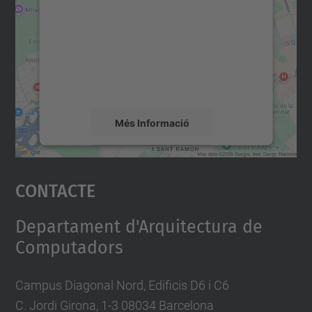
servei Google Maps!
Utilitzem un servei de tercers per incrustar
contingut del mapa que pugui recollir dades
sobre la vostra activitat. Reviseu-ne els
detalls i accepteu el servei per veure el
mapa.
Més Informació
Accepta
Contacte
powered by
Usercentrics Consent
Management Platform
Departament d'Arquitectura de
Computadors
Campus Diagonal Nord, Edificis D6 i C6
C. Jordi Girona, 1-3 08034 Barcelona