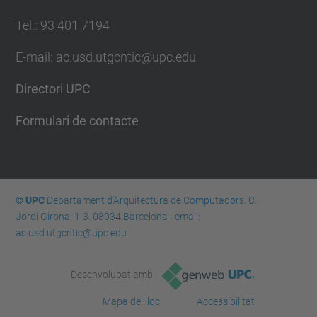
Tel.: 93 401 7194
E-mail: ac.usd.utgcntic@upc.edu
Directori UPC
Formulari de contacte
© UPC
Departament d'Arquitectura de Computadors. C.
Jordi Girona, 1-3. 08034 Barcelona - email:
ac.usd.utgcntic@upc.edu
Desenvolupat amb
Mapa del lloc
Accessibilitat