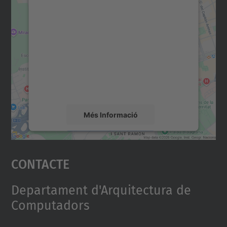
Necessitem el vostre
consentiment per carregar el
servei Google Maps!
Utilitzem un servei de tercers per incrustar
contingut del mapa que pugui recollir dades
sobre la vostra activitat. Reviseu-ne els
detalls i accepteu el servei per veure el
mapa.
Més Informació
Accepta
Contacte
powered by
Usercentrics Consent
Management Platform
Departament d'Arquitectura de
Computadors