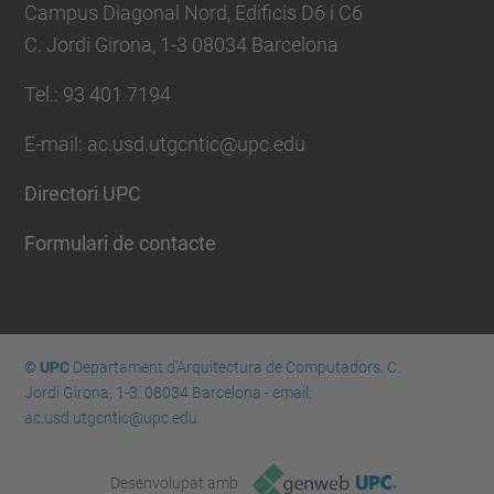
Campus Diagonal Nord, Edificis D6 i C6
C. Jordi Girona, 1-3 08034 Barcelona
Tel.: 93 401 7194
E-mail: ac.usd.utgcntic@upc.edu
Directori UPC
Formulari de contacte
© UPC
Departament d'Arquitectura de Computadors. C.
Jordi Girona, 1-3. 08034 Barcelona - email:
ac.usd.utgcntic@upc.edu
Desenvolupat amb