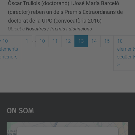
Òscar Trullols (doctorand) i José María Barceló
(director) reben un dels Premis Extraordinaris de
doctorat de la UPC (convocatòria 2016)
Ubicat a
Nosaltres
/
Premis i distincions
...
<
10
1
10
11
12
13
14
15
10
elements
element
anteriors
següent
>
On Som