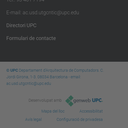
E-mail: ac.usd.utgcntic@upc.edu
Directori UPC
Formulari de contacte
© UPC
Departament d'Arquitectura de Computadors. C.
Jordi Girona, 1-3. 08034 Barcelona - email:
ac.usd.utgcntic@upc.edu
Desenvolupat amb
Mapa del lloc
Accessibilitat
Avís legal
Configuració de privadesa