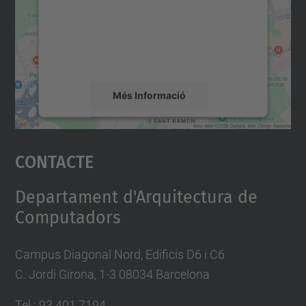
Utilitzem un servei de tercers per incrustar
contingut del mapa que pugui recollir dades
sobre la vostra activitat. Reviseu-ne els
detalls i accepteu el servei per veure el
mapa.
Més Informació
Accepta
Contacte
powered by
Usercentrics Consent
Management Platform
Departament d'Arquitectura de
Computadors
Campus Diagonal Nord, Edificis D6 i C6
C. Jordi Girona, 1-3 08034 Barcelona
Tel.: 93 401 7194