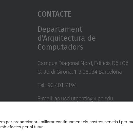
Contacte
Departament
d'Arquitectura de
Computadors
Campus Diagonal Nord, Edificis D6 i C6
C. Jordi Girona, 1-3 08034 Barcelona
Tel.: 93 401 7194
E-mail: ac.usd.utgcntic@upc.edu
Directori UPC
Formulari de contacte