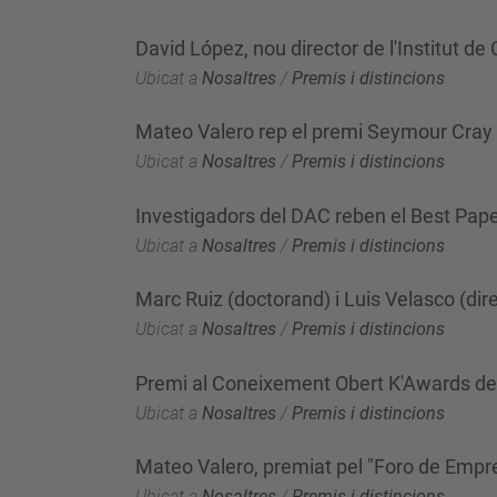
David López, nou director de l'Institut de
Ubicat a
Nosaltres
/
Premis i distincions
Mateo Valero rep el premi Seymour Cray 
Ubicat a
Nosaltres
/
Premis i distincions
Investigadors del DAC reben el Best Pap
Ubicat a
Nosaltres
/
Premis i distincions
Marc Ruiz (doctorand) i Luis Velasco (dir
Ubicat a
Nosaltres
/
Premis i distincions
Premi al Coneixement Obert K'Awards de
Ubicat a
Nosaltres
/
Premis i distincions
Mateo Valero, premiat pel "Foro de Empr
Ubicat a
Nosaltres
/
Premis i distincions