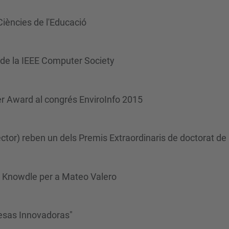
 Ciències de l'Educació
de la IEEE Computer Society
er Award al congrés EnviroInfo 2015
ector) reben un dels Premis Extraordinaris de doctorat d
 Knowdle per a Mateo Valero
esas Innovadoras"