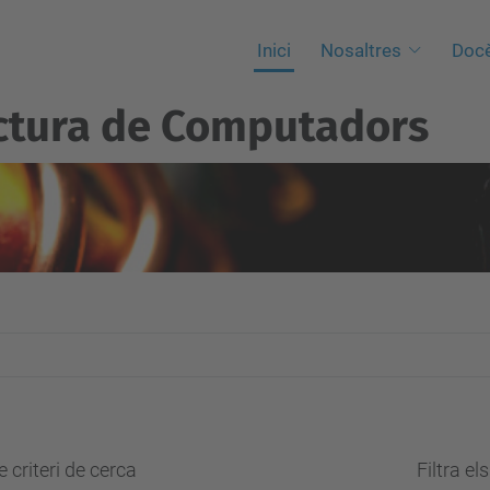
Inici
Nosaltres
Docè
ctura de Computadors
 criteri de cerca
Filtra el