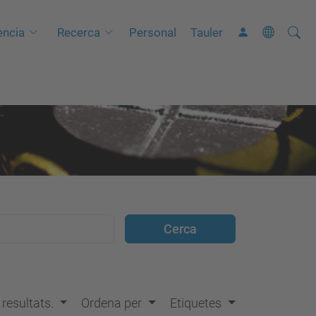
Cerca
C
ncia
Recerca
Personal
Tauler
e
r
c
a
a
v
a
n
ç
a
d
a
…
s resultats.
Ordena per
Etiquetes