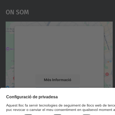
On Som
Necessitem el vostre consentiment
per carregar el servei Google Maps!
Utilitzem un servei de tercers per incrustar
contingut del mapa que pugui recollir dades
sobre la vostra activitat. Reviseu-ne els
detalls i accepteu el servei per veure el mapa.
Més Informació
Accepta
powered by
Usercentrics Consent
Management Platform