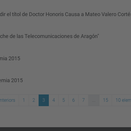
r el títol de Doctor Honoris Causa a Mateo Valero Corté
oche de las Telecomunicaciones de Aragón"
èmia 2015
dèmia 2015
nteriors
1
2
3
4
5
6
7
...
15
10 ele