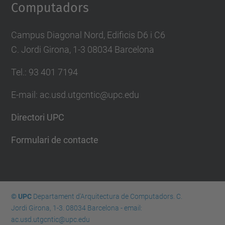
Computadors
Campus Diagonal Nord, Edificis D6 i C6
C. Jordi Girona, 1-3 08034 Barcelona
Tel.: 93 401 7194
E-mail: ac.usd.utgcntic@upc.edu
Directori UPC
Formulari de contacte
© UPC
Departament d'Arquitectura de Computadors. C.
Jordi Girona, 1-3. 08034 Barcelona - email:
ac.usd.utgcntic@upc.edu