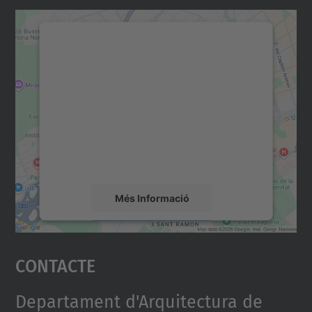
Necessitem el vostre
consentiment per carregar el
servei Google Maps!
Utilitzem un servei de tercers per incrustar
contingut del mapa que pugui recollir dades
sobre la vostra activitat. Reviseu-ne els
detalls i accepteu el servei per veure el
mapa.
Més Informació
Accepta
Contacte
powered by
Usercentrics Consent
Management Platform
Departament d'Arquitectura de