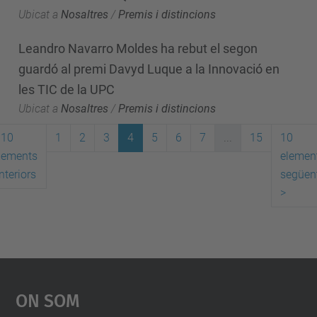
Ubicat a
Nosaltres
/
Premis i distincions
Leandro Navarro Moldes ha rebut el segon
guardó al premi Davyd Luque a la Innovació en
les TIC de la UPC
Ubicat a
Nosaltres
/
Premis i distincions
10
1
2
3
4
5
6
7
...
15
10
lements
elemen
nteriors
següen
>
On Som