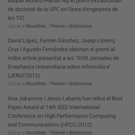
Miquel Moretó Planas rep el premi extraordinari
de doctorat de la UPC en l'àrea d'enginyeria de
les TIC
Ubicat a
Nosaltres
/
Premis i distincions
David López, Fermín Sánchez, Josep-Llorenç
Cruz i Agustín Fernández obtenen el premi al
millor article presentat a les "XVIII Jornadas de
Enseñanza Universitaria sobre Informática"
(JENUI’2012)
Ubicat a
Nosaltres
/
Premis i distincions
Ana Jokanovic i Jesús Labarta han rebut el Best
Paper Award al 14th IEEE International
Conference on High Performance Computing
and Communications (HPCC-2012)
Ubicat a
Nosaltres
/
Premis i distincions