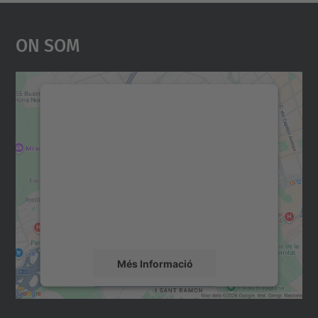
On Som
Necessitem el vostre
consentiment per carregar el
servei Google Maps!
Utilitzem un servei de tercers per incrustar
contingut del mapa que pugui recollir dades
sobre la vostra activitat. Reviseu-ne els
detalls i accepteu el servei per veure el
mapa.
Més Informació
Accepta