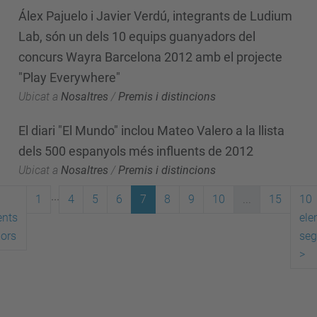
Álex Pajuelo i Javier Verdú, integrants de Ludium
Lab, són un dels 10 equips guanyadors del
concurs Wayra Barcelona 2012 amb el projecte
"Play Everywhere"
Ubicat a
Nosaltres
/
Premis i distincions
El diari "El Mundo" inclou Mateo Valero a la llista
dels 500 espanyols més influents de 2012
Ubicat a
Nosaltres
/
Premis i distincions
...
1
4
5
6
7
8
9
10
...
15
10
ents
ele
iors
seg
>