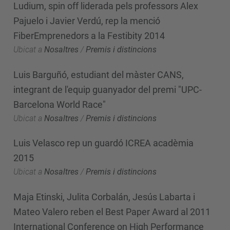
Ludium, spin off liderada pels professors Alex
Pajuelo i Javier Verdú, rep la menció
FiberEmprenedors a la Festibity 2014
Ubicat a
Nosaltres
/
Premis i distincions
Luis Barguñó, estudiant del màster CANS,
integrant de l'equip guanyador del premi "UPC-
Barcelona World Race"
Ubicat a
Nosaltres
/
Premis i distincions
Luis Velasco rep un guardó ICREA acadèmia
2015
Ubicat a
Nosaltres
/
Premis i distincions
Maja Etinski, Julita Corbalán, Jesús Labarta i
Mateo Valero reben el Best Paper Award al 2011
International Conference on High Performance