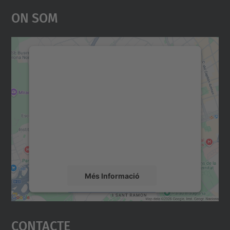
On Som
Necessitem el vostre
consentiment per carregar el
servei Google Maps!
Utilitzem un servei de tercers per incrustar
contingut del mapa que pugui recollir dades
sobre la vostra activitat. Reviseu-ne els
detalls i accepteu el servei per veure el
mapa.
Més Informació
Accepta
Contacte
powered by
Usercentrics Consent