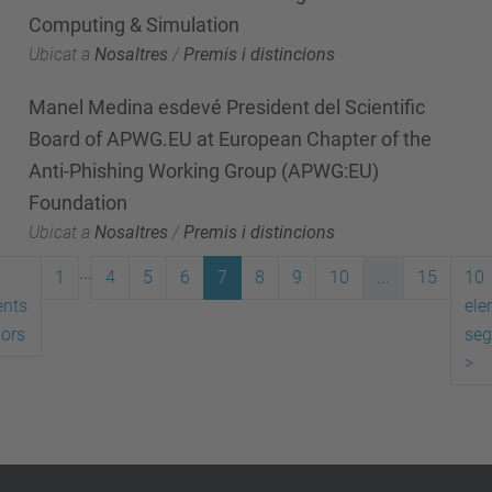
Computing & Simulation
Ubicat a
Nosaltres
/
Premis i distincions
Manel Medina esdevé President del Scientific
Board of APWG.EU at European Chapter of the
Anti-Phishing Working Group (APWG:EU)
Foundation
Ubicat a
Nosaltres
/
Premis i distincions
...
1
4
5
6
7
8
9
10
...
15
10
ents
ele
iors
seg
>