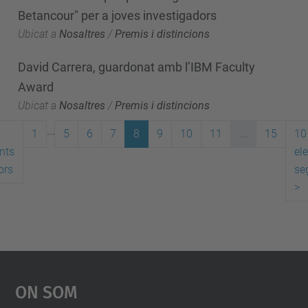
Betancour" per a joves investigadors
Ubicat a
Nosaltres
/
Premis i distincions
David Carrera, guardonat amb l’IBM Faculty
Award
Ubicat a
Nosaltres
/
Premis i distincions
...
1
5
6
7
8
9
10
11
...
15
10
nts
el
ors
se
>
On Som