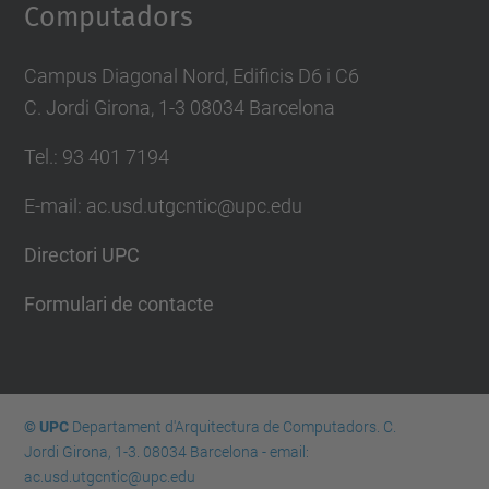
Computadors
Campus Diagonal Nord, Edificis D6 i C6
C. Jordi Girona, 1-3 08034 Barcelona
Tel.: 93 401 7194
E-mail: ac.usd.utgcntic@upc.edu
Directori UPC
Formulari de contacte
© UPC
Departament d'Arquitectura de Computadors. C.
Jordi Girona, 1-3. 08034 Barcelona - email:
ac.usd.utgcntic@upc.edu