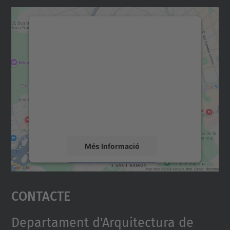
Necessitem el vostre
consentiment per carregar el
servei Google Maps!
Utilitzem un servei de tercers per incrustar
contingut del mapa que pugui recollir dades
sobre la vostra activitat. Reviseu-ne els
detalls i accepteu el servei per veure el
mapa.
Més Informació
Accepta
Contacte
powered by
Usercentrics Consent
Management Platform
Departament d'Arquitectura de