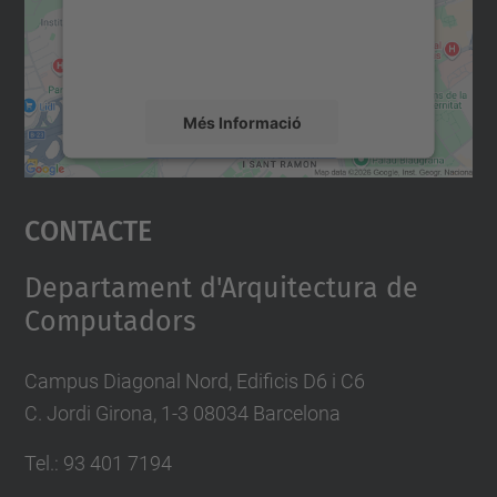
sobre la vostra activitat. Reviseu-ne els
detalls i accepteu el servei per veure el
mapa.
Més Informació
Accepta
Contacte
powered by
Usercentrics Consent
Management Platform
Departament d'Arquitectura de
Computadors
Campus Diagonal Nord, Edificis D6 i C6
C. Jordi Girona, 1-3 08034 Barcelona
Tel.: 93 401 7194