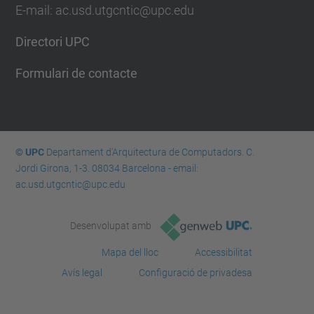
E-mail: ac.usd.utgcntic@upc.edu
Directori UPC
Formulari de contacte
© UPC
Departament d'Arquitectura de Computadors. C.
Jordi Girona, 1-3. 08034 Barcelona - email:
ac.usd.utgcntic@upc.edu
Desenvolupat amb
Mapa del lloc
Accessibilitat
Avís legal
Configuració de privadesa