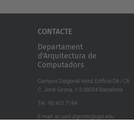
Contacte
Departament
d'Arquitectura de
Computadors
Campus Diagonal Nord, Edificis D6 i C6
C. Jordi Girona, 1-3 08034 Barcelona
Tel.: 93 401 7194
E-mail: ac.usd.utgcntic@upc.edu
Directori UPC