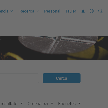
Cerca
C
ncia
Recerca
Personal
Tauler
e
r
c
a
a
v
a
n
ç
a
d
a
…
s resultats.
Ordena per
Etiquetes