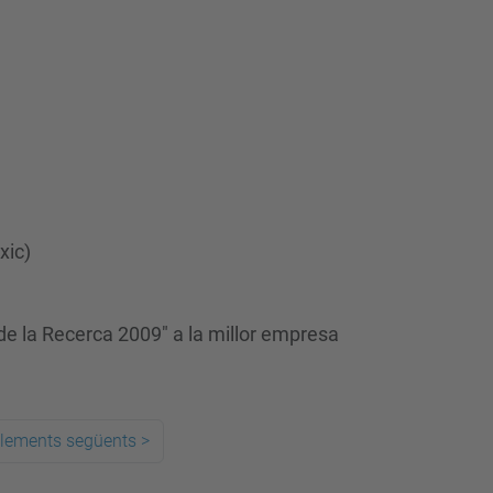
xic)
 de la Recerca 2009" a la millor empresa
elements següents
>