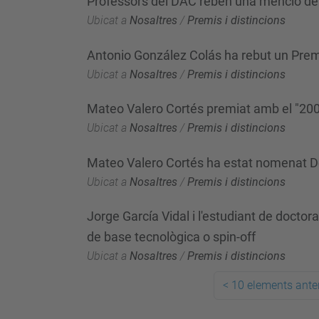
Professors del DAC reben una menció de qu
Ubicat a
Nosaltres
/
Premis i distincions
Antonio González Colás ha rebut un Prem
Ubicat a
Nosaltres
/
Premis i distincions
Mateo Valero Cortés premiat amb el "20
Ubicat a
Nosaltres
/
Premis i distincions
Mateo Valero Cortés ha estat nomenat Do
Ubicat a
Nosaltres
/
Premis i distincions
Jorge García Vidal i l'estudiant de doctor
de base tecnològica o spin-off
Ubicat a
Nosaltres
/
Premis i distincions
<
10 elements anter