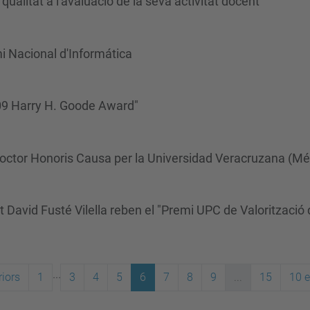
alitat a l'avaluació de la seva activitat docent
i Nacional d'Informática
09 Harry H. Goode Award"
ctor Honoris Causa per la Universidad Veracruzana (Mé
at David Fusté Vilella reben el "Premi UPC de Valorització
...
iors
1
3
4
5
6
7
8
9
...
15
10 