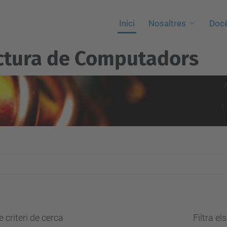
Inici
Nosaltres
Docè
ctura de Computadors
 criteri de cerca
Filtra el