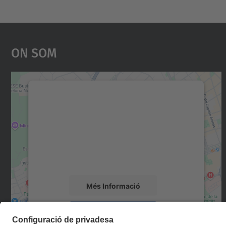
On Som
Necessitem el vostre consentiment
per carregar el servei Google Maps!
Utilitzem un servei de tercers per incrustar
contingut del mapa que pugui recollir dades
sobre la vostra activitat. Reviseu-ne els
detalls i accepteu el servei per veure el mapa.
Més Informació
Accepta