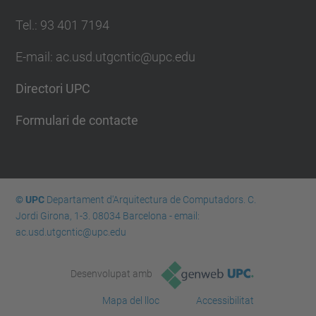
Tel.: 93 401 7194
E-mail: ac.usd.utgcntic@upc.edu
Directori UPC
Formulari de contacte
© UPC
Departament d'Arquitectura de Computadors. C.
Jordi Girona, 1-3. 08034 Barcelona - email:
ac.usd.utgcntic@upc.edu
Desenvolupat amb
Mapa del lloc
Accessibilitat