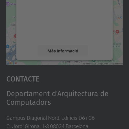
servei Google Maps!
Utilitzem un servei de tercers per incrustar
contingut del mapa que pugui recollir dades
sobre la vostra activitat. Reviseu-ne els
detalls i accepteu el servei per veure el
mapa.
Més Informació
Accepta
Contacte
powered by
Usercentrics Consent
Management Platform
Departament d'Arquitectura de
Computadors
Campus Diagonal Nord, Edificis D6 i C6
C. Jordi Girona, 1-3 08034 Barcelona