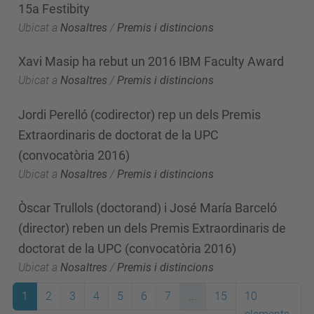
15a Festibity
Ubicat a
Nosaltres
/
Premis i distincions
Xavi Masip ha rebut un 2016 IBM Faculty Award
Ubicat a
Nosaltres
/
Premis i distincions
Jordi Perelló (codirector) rep un dels Premis
Extraordinaris de doctorat de la UPC
(convocatòria 2016)
Ubicat a
Nosaltres
/
Premis i distincions
Òscar Trullols (doctorand) i José María Barceló
(director) reben un dels Premis Extraordinaris de
doctorat de la UPC (convocatòria 2016)
Ubicat a
Nosaltres
/
Premis i distincions
1
2
3
4
5
6
7
...
15
10