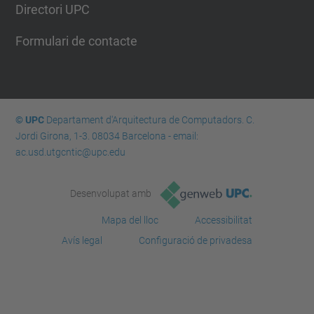
Directori UPC
Formulari de contacte
© UPC
Departament d'Arquitectura de Computadors. C.
Jordi Girona, 1-3. 08034 Barcelona - email:
ac.usd.utgcntic@upc.edu
Desenvolupat amb
Mapa del lloc
Accessibilitat
Avís legal
Configuració de privadesa