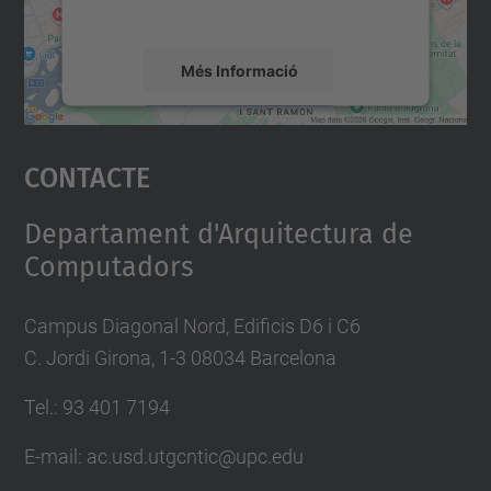
mapa.
Més Informació
Accepta
Contacte
powered by
Usercentrics Consent
Management Platform
Departament d'Arquitectura de
Computadors
Campus Diagonal Nord, Edificis D6 i C6
C. Jordi Girona, 1-3 08034 Barcelona
Tel.: 93 401 7194
E-mail: ac.usd.utgcntic@upc.edu