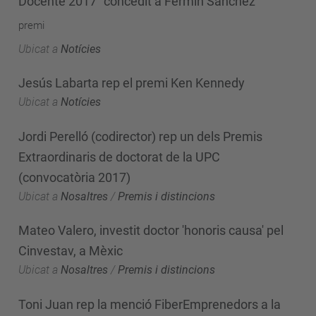
Docente 2017" concedit a Fermín Sánchez
premi
Ubicat a
Notícies
Jesús Labarta rep el premi Ken Kennedy
Ubicat a
Notícies
Jordi Perelló (codirector) rep un dels Premis
Extraordinaris de doctorat de la UPC
(convocatòria 2017)
Ubicat a
Nosaltres
/
Premis i distincions
Mateo Valero, investit doctor 'honoris causa' pel
Cinvestav, a Mèxic
Ubicat a
Nosaltres
/
Premis i distincions
Toni Juan rep la menció FiberEmprenedors a la