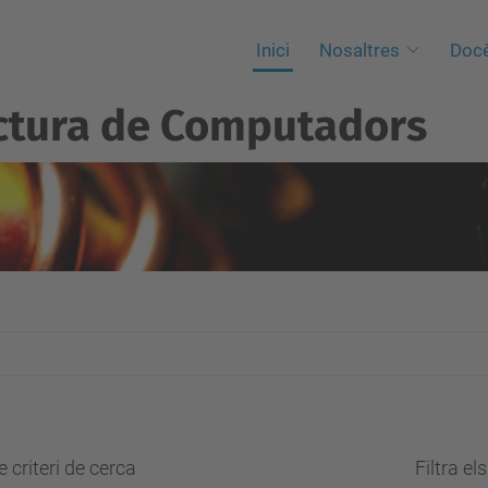
Inici
Nosaltres
Docè
ctura de Computadors
 criteri de cerca
Filtra el