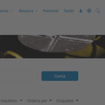
Cerca
C
ncia
Recerca
Personal
Tauler
e
r
c
a
a
v
a
n
ç
a
d
a
…
s resultats.
Ordena per
Etiquetes