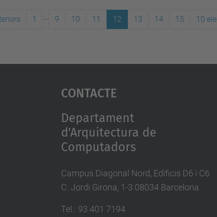
...
eriors
1
9
10
11
12
13
14
15
10 el
Contacte
Departament
d'Arquitectura de
Computadors
Campus Diagonal Nord, Edificis D6 i C6
C. Jordi Girona, 1-3 08034 Barcelona
Tel.: 93 401 7194