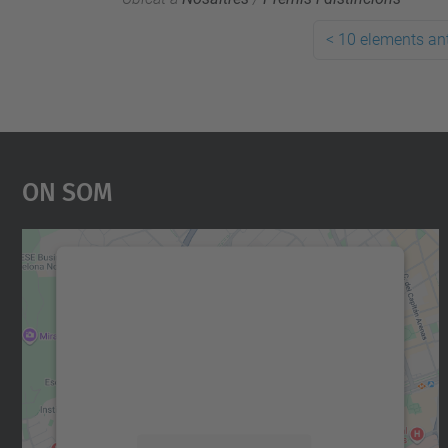
<
10 elements ant
On Som
Necessitem el vostre consentiment
per carregar el servei Google Maps!
Utilitzem un servei de tercers per incrustar
contingut del mapa que pugui recollir dades
sobre la vostra activitat. Reviseu-ne els
detalls i accepteu el servei per veure el mapa.