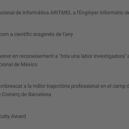
cional de Informática ARITMEL a l'Enginyer Informàtic de
om a científic aragonés de l'any
honor en reconeixement a "tota una labor investigadora" 
cional de México
brescat a la millor trajectòria professional en el camp d
e Comerç de Barcelona
aculty Award