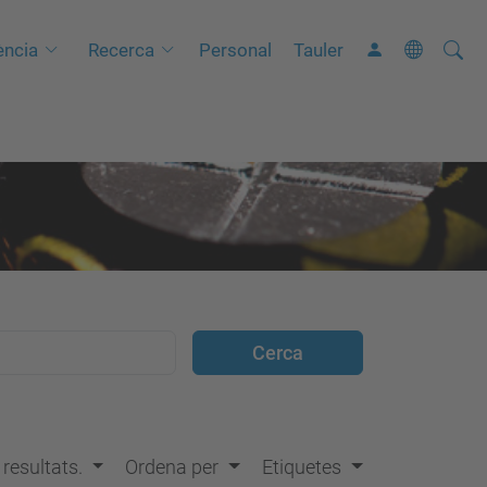
Cerca
C
ncia
Recerca
Personal
Tauler
e
r
c
a
a
v
a
n
ç
a
d
a
…
s resultats.
Ordena per
Etiquetes