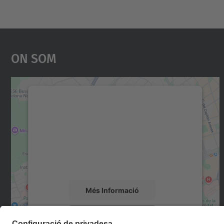
On Som
Necessitem el vostre consentiment
per carregar el servei Google Maps!
Utilitzem un servei de tercers per incrustar
contingut del mapa que pugui recollir dades
sobre la vostra activitat. Reviseu-ne els
detalls i accepteu el servei per veure el mapa.
Més Informació
Accepta