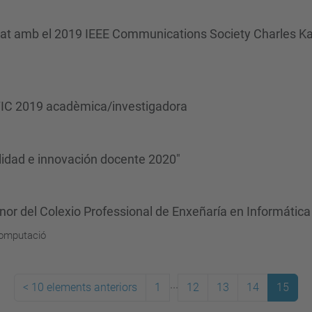
remiat amb el 2019 IEEE Communications Society Charles K
TIC 2019 acadèmica/investigadora
lidad e innovación docente 2020"
nor del Colexio Professional de Enxeñaría en Informática
computació
...
<
10 elements anteriors
1
12
13
14
15