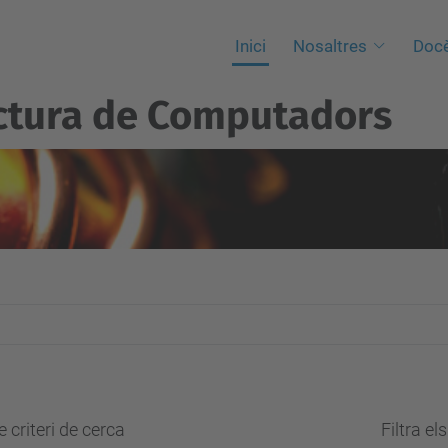
Inici
Nosaltres
Docè
ctura de Computadors
 criteri de cerca
Filtra el