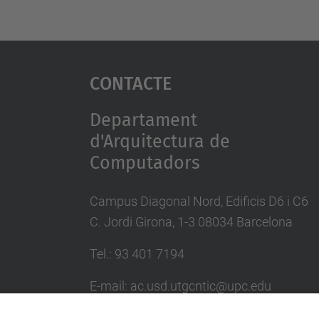
Contacte
Departament
d'Arquitectura de
Computadors
Campus Diagonal Nord, Edificis D6 i C6
C. Jordi Girona, 1-3 08034 Barcelona
Tel.: 93 401 7194
E-mail: ac.usd.utgcntic@upc.edu
Directori UPC