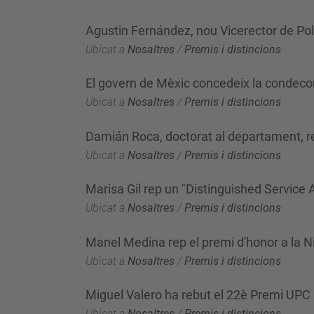
Agustin Fernández, nou Vicerector de Pol
Ubicat a
Nosaltres
/
Premis i distincions
El govern de Mèxic concedeix la condecor
Ubicat a
Nosaltres
/
Premis i distincions
Damián Roca, doctorat al departament, re
Ubicat a
Nosaltres
/
Premis i distincions
Marisa Gil rep un "Distinguished Service
Ubicat a
Nosaltres
/
Premis i distincions
Manel Medina rep el premi d'honor a la 
Ubicat a
Nosaltres
/
Premis i distincions
Miguel Valero ha rebut el 22è Premi UPC a
Ubicat a
Nosaltres
/
Premis i distincions