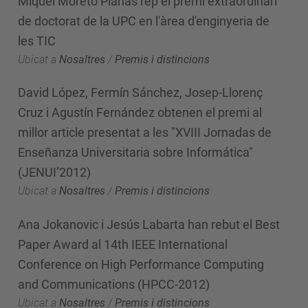
Miquel Moretó Planas rep el premi extraordinari
de doctorat de la UPC en l'àrea d'enginyeria de
les TIC
Ubicat a
Nosaltres
/
Premis i distincions
David López, Fermín Sánchez, Josep-Llorenç
Cruz i Agustín Fernández obtenen el premi al
millor article presentat a les "XVIII Jornadas de
Enseñanza Universitaria sobre Informática"
(JENUI’2012)
Ubicat a
Nosaltres
/
Premis i distincions
Ana Jokanovic i Jesús Labarta han rebut el Best
Paper Award al 14th IEEE International
Conference on High Performance Computing
and Communications (HPCC-2012)
Ubicat a
Nosaltres
/
Premis i distincions