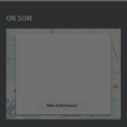
On Som
Necessitem el vostre
consentiment per carregar el
servei Google Maps!
Utilitzem un servei de tercers per incrustar
contingut del mapa que pugui recollir dades
sobre la vostra activitat. Reviseu-ne els
detalls i accepteu el servei per veure el
mapa.
Més Informació
Accepta