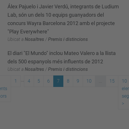
Álex Pajuelo i Javier Verdú, integrants de Ludium
Lab, són un dels 10 equips guanyadors del
concurs Wayra Barcelona 2012 amb el projecte
"Play Everywhere"
Ubicat a
Nosaltres
/
Premis i distincions
El diari "El Mundo" inclou Mateo Valero a la llista
dels 500 espanyols més influents de 2012
Ubicat a
Nosaltres
/
Premis i distincions
...
1
4
5
6
7
8
9
10
...
15
10
ents
ele
iors
seg
>