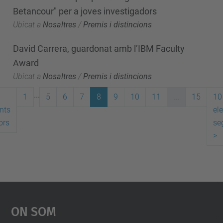
Betancour" per a joves investigadors
Ubicat a
Nosaltres
/
Premis i distincions
David Carrera, guardonat amb l’IBM Faculty
Award
Ubicat a
Nosaltres
/
Premis i distincions
...
1
5
6
7
8
9
10
11
...
15
10
nts
el
ors
se
>
On Som