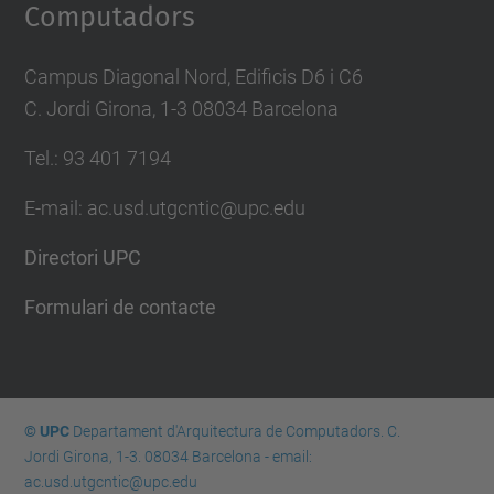
Computadors
Campus Diagonal Nord, Edificis D6 i C6
C. Jordi Girona, 1-3 08034 Barcelona
Tel.: 93 401 7194
E-mail: ac.usd.utgcntic@upc.edu
Directori UPC
Formulari de contacte
© UPC
Departament d'Arquitectura de Computadors. C.
Jordi Girona, 1-3. 08034 Barcelona - email:
ac.usd.utgcntic@upc.edu