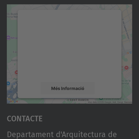
Necessitem el vostre
consentiment per carregar el
servei Google Maps!
Utilitzem un servei de tercers per incrustar
contingut del mapa que pugui recollir dades
sobre la vostra activitat. Reviseu-ne els
detalls i accepteu el servei per veure el
mapa.
Més Informació
Accepta
Contacte
powered by
Usercentrics Consent
Management Platform
Departament d'Arquitectura de