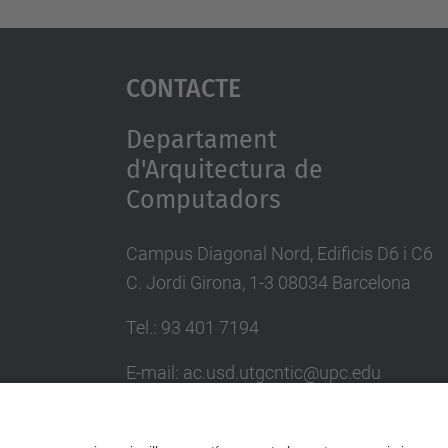
Contacte
Departament
d'Arquitectura de
Computadors
Campus Diagonal Nord, Edificis D6 i C6
C. Jordi Girona, 1-3 08034 Barcelona
Tel.: 93 401 7194
E-mail: ac.usd.utgcntic@upc.edu
Directori UPC