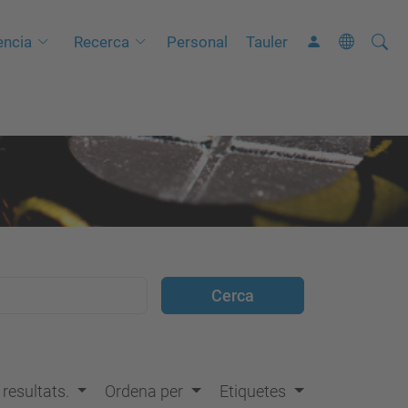
Cerca
C
ncia
Recerca
Personal
Tauler
e
r
c
a
a
v
a
n
ç
a
d
a
…
s resultats.
Ordena per
Etiquetes