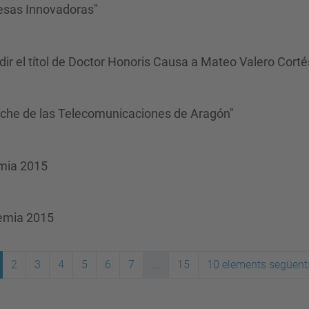
esas Innovadoras"
r el títol de Doctor Honoris Causa a Mateo Valero Corté
oche de las Telecomunicaciones de Aragón"
èmia 2015
dèmia 2015
2
3
4
5
6
7
...
15
10 elements següent