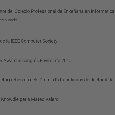
nor del Colexio Professional de Enxeñaría en Informática
computació
de la IEEE Computer Society
er Award al congrés EnviroInfo 2015
ector) reben un dels Premis Extraordinaris de doctorat d
 Knowdle per a Mateo Valero