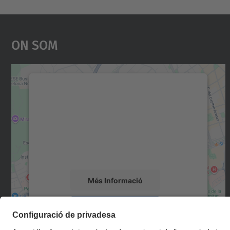
On Som
Necessitem el vostre consentiment
per carregar el servei Google Maps!
Utilitzem un servei de tercers per incrustar
contingut del mapa que pugui recollir dades
sobre la vostra activitat. Reviseu-ne els
detalls i accepteu el servei per veure el mapa.
Més Informació
Accepta
powered by
Usercentrics Consent