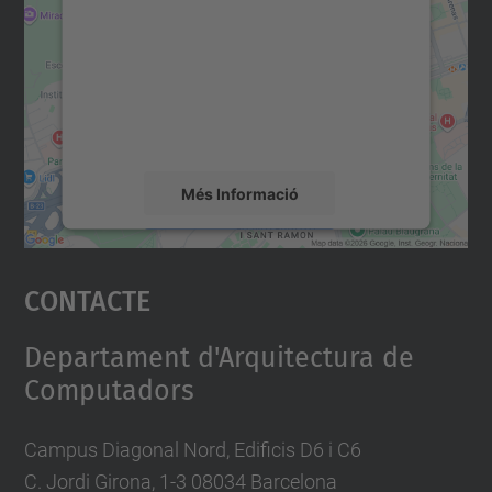
servei Google Maps!
Utilitzem un servei de tercers per incrustar
contingut del mapa que pugui recollir dades
sobre la vostra activitat. Reviseu-ne els
detalls i accepteu el servei per veure el
mapa.
Més Informació
Accepta
Contacte
powered by
Usercentrics Consent
Management Platform
Departament d'Arquitectura de
Computadors
Campus Diagonal Nord, Edificis D6 i C6
C. Jordi Girona, 1-3 08034 Barcelona