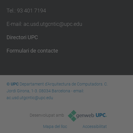
Tel.: 93 401 7194
E-mail: ac.usd.utgcntic@upc.edu
Directori UPC
Formulari de contacte
© UPC
Departament d'Arquitectura de Computadors. C.
Jordi Girona, 1-3. 08034 Barcelona - email:
ac.usd.utgcntic@upc.edu
Desenvolupat amb
Mapa del lloc
Accessibilitat