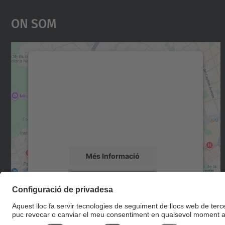
On Som
Necessitem el vostre consentiment
per carregar el servei Google Maps!
Utilitzem un servei de tercers per incrustar
contingut del mapa que pugui recollir dades
sobre la vostra activitat. Reviseu-ne els
detalls i accepteu el servei per veure el mapa.
Més Informació
Accepta
powered by
Usercentrics Consent
Management Platform