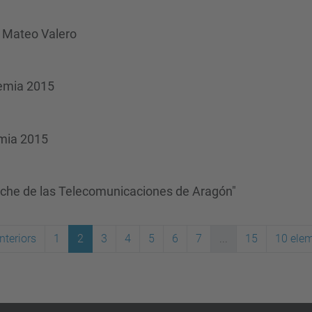
a Mateo Valero
dèmia 2015
èmia 2015
oche de las Telecomunicaciones de Aragón"
nteriors
1
2
3
4
5
6
7
...
15
10 ele