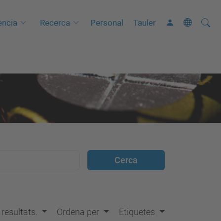
Cerca
C
ncia
Recerca
Personal
Tauler
e
r
c
a
a
v
a
n
ç
a
d
a
…
s resultats.
Ordena per
Etiquetes