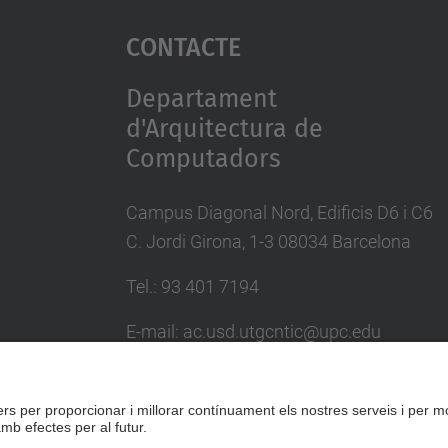
Contacte
Departament
d'Arquitectura de
Computadors
Campus Diagonal Nord, Edificis D6 i C6
C. Jordi Girona, 1-3 08034 Barcelona
Tel.: 93 401 7194
E-mail: ac.usd.utgcntic@upc.edu
Directori UPC
Formulari de contacte