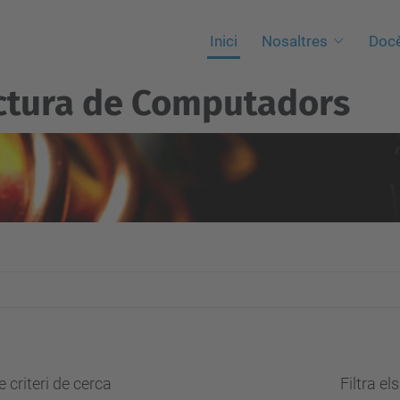
Inici
Nosaltres
Docè
ctura de Computadors
 criteri de cerca
Filtra el