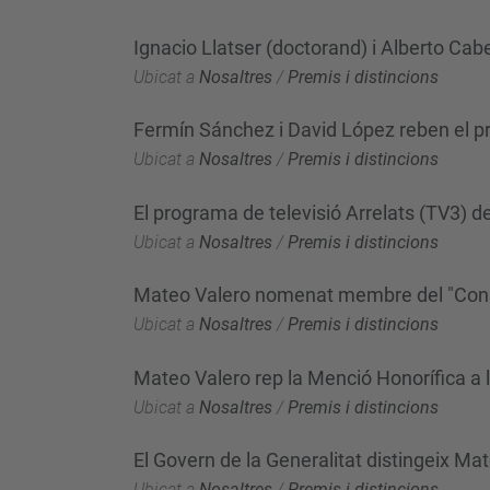
Ignacio Llatser (doctorand) i Alberto Cab
Ubicat a
Nosaltres
/
Premis i distincions
Fermín Sánchez i David López reben el pre
Ubicat a
Nosaltres
/
Premis i distincions
El programa de televisió Arrelats (TV3) d
Ubicat a
Nosaltres
/
Premis i distincions
Mateo Valero nomenat membre del "Consej
Ubicat a
Nosaltres
/
Premis i distincions
Mateo Valero rep la Menció Honorífica a l
Ubicat a
Nosaltres
/
Premis i distincions
El Govern de la Generalitat distingeix Ma
Ubicat a
Nosaltres
/
Premis i distincions