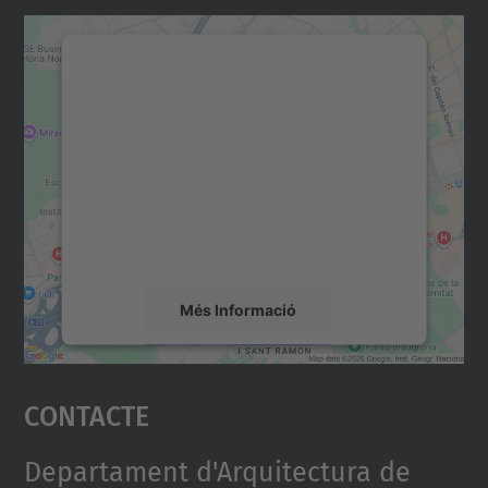
Necessitem el vostre
consentiment per carregar el
servei Google Maps!
Utilitzem un servei de tercers per incrustar
contingut del mapa que pugui recollir dades
sobre la vostra activitat. Reviseu-ne els
detalls i accepteu el servei per veure el
mapa.
Més Informació
Accepta
Contacte
powered by
Usercentrics Consent
Management Platform
Departament d'Arquitectura de