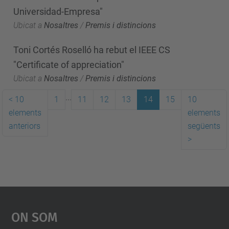
Universidad-Empresa"
Ubicat a
Nosaltres
/
Premis i distincions
Toni Cortés Roselló ha rebut el IEEE CS
"Certificate of appreciation"
Ubicat a
Nosaltres
/
Premis i distincions
...
<
10
1
11
12
13
14
15
10
elements
elements
anteriors
següents
>
On Som