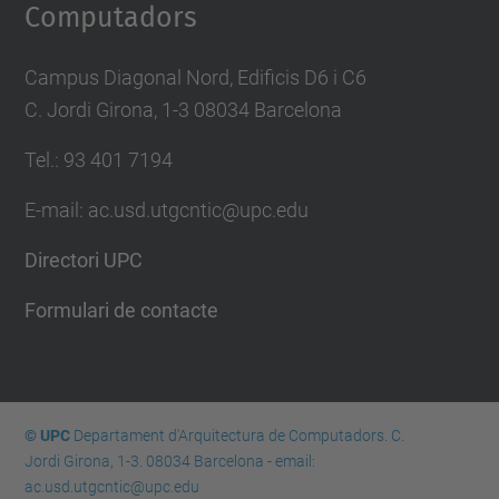
Computadors
Campus Diagonal Nord, Edificis D6 i C6
C. Jordi Girona, 1-3 08034 Barcelona
Tel.: 93 401 7194
E-mail: ac.usd.utgcntic@upc.edu
Directori UPC
Formulari de contacte
© UPC
Departament d'Arquitectura de Computadors. C.
Jordi Girona, 1-3. 08034 Barcelona - email:
ac.usd.utgcntic@upc.edu