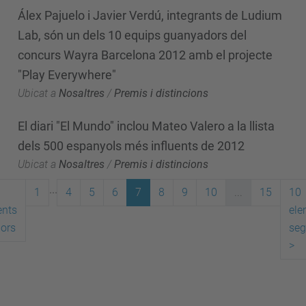
Álex Pajuelo i Javier Verdú, integrants de Ludium
Lab, són un dels 10 equips guanyadors del
concurs Wayra Barcelona 2012 amb el projecte
"Play Everywhere"
Ubicat a
Nosaltres
/
Premis i distincions
El diari "El Mundo" inclou Mateo Valero a la llista
dels 500 espanyols més influents de 2012
Ubicat a
Nosaltres
/
Premis i distincions
...
1
4
5
6
7
8
9
10
...
15
10
ents
ele
iors
seg
>