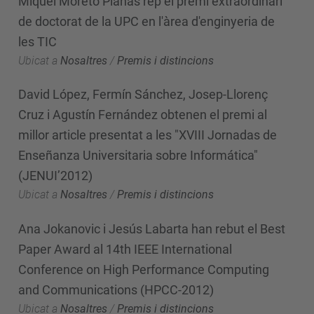
Miquel Moretó Planas rep el premi extraordinari
de doctorat de la UPC en l'àrea d'enginyeria de
les TIC
Ubicat a
Nosaltres
/
Premis i distincions
David López, Fermín Sánchez, Josep-Llorenç
Cruz i Agustín Fernández obtenen el premi al
millor article presentat a les "XVIII Jornadas de
Enseñanza Universitaria sobre Informática"
(JENUI’2012)
Ubicat a
Nosaltres
/
Premis i distincions
Ana Jokanovic i Jesús Labarta han rebut el Best
Paper Award al 14th IEEE International
Conference on High Performance Computing
and Communications (HPCC-2012)
Ubicat a
Nosaltres
/
Premis i distincions