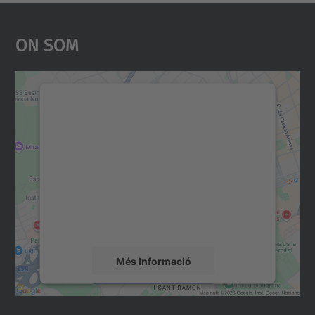
On Som
Necessitem el vostre
consentiment per carregar el
servei Google Maps!
Utilitzem un servei de tercers per incrustar
contingut del mapa que pugui recollir dades
sobre la vostra activitat. Reviseu-ne els
detalls i accepteu el servei per veure el
mapa.
Més Informació
Accepta