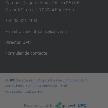
Campus Diagonal Nord, Edificis D6 i C6
C. Jordi Girona, 1-3 08034 Barcelona
Tel.: 93 401 7194
E-mail: ac.usd.utgcntic@upc.edu
Directori UPC
Formulari de contacte
© UPC
Departament d'Arquitectura de Computadors. C.
Jordi Girona, 1-3. 08034 Barcelona - email:
ac.usd.utgcntic@upc.edu
Desenvolupat amb