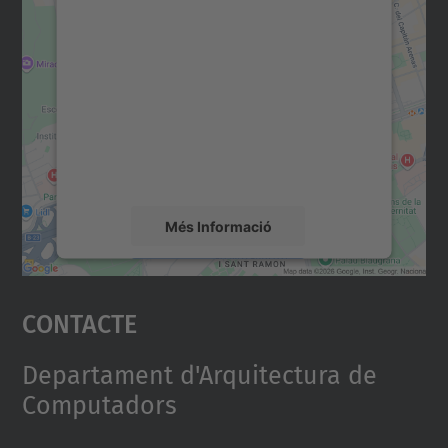
Necessitem el vostre
consentiment per carregar el
servei Google Maps!
Utilitzem un servei de tercers per incrustar
contingut del mapa que pugui recollir dades
sobre la vostra activitat. Reviseu-ne els
detalls i accepteu el servei per veure el
mapa.
Més Informació
Accepta
Contacte
powered by
Usercentrics Consent
Management Platform
Departament d'Arquitectura de
Computadors