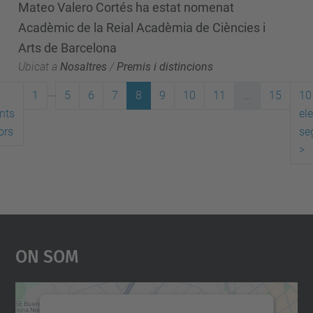
Mateo Valero Cortés ha estat nomenat
Acadèmic de la Reial Acadèmia de Ciències i
Arts de Barcelona
Ubicat a
Nosaltres
/
Premis i distincions
...
1
5
6
7
8
9
10
11
...
15
10
nts
el
ors
se
>
On Som