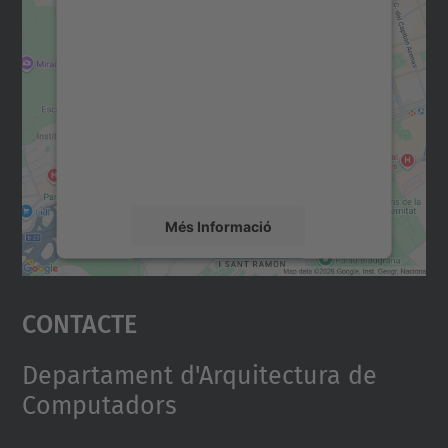
Necessitem el vostre
consentiment per carregar el
servei Google Maps!
Utilitzem un servei de tercers per incrustar
contingut del mapa que pugui recollir dades
sobre la vostra activitat. Reviseu-ne els
detalls i accepteu el servei per veure el
mapa.
Més Informació
Accepta
Contacte
powered by
Usercentrics Consent
Management Platform
Departament d'Arquitectura de
Computadors