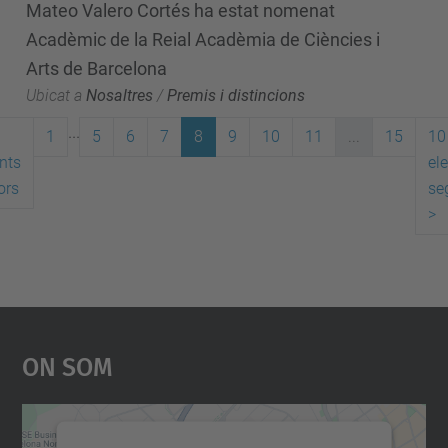
Mateo Valero Cortés ha estat nomenat
Acadèmic de la Reial Acadèmia de Ciències i
Arts de Barcelona
Ubicat a
Nosaltres
/
Premis i distincions
...
1
5
6
7
8
9
10
11
...
15
10
nts
el
ors
se
>
On Som