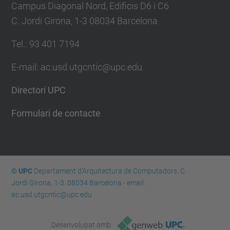
Campus Diagonal Nord, Edificis D6 i C6
C. Jordi Girona, 1-3 08034 Barcelona
Tel.: 93 401 7194
E-mail: ac.usd.utgcntic@upc.edu
Directori UPC
Formulari de contacte
© UPC
Departament d'Arquitectura de Computadors. C.
Jordi Girona, 1-3. 08034 Barcelona - email:
ac.usd.utgcntic@upc.edu
Desenvolupat amb