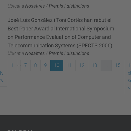
Ubicat a
Nosaltres
/
Premis i distincions
José Luis González i Toni Cortés han rebut el
Best Paper Award al International Symposium
on Performance Evaluation of Computer and
Telecommunication Systems (SPECTS 2006)
Ubicat a
Nosaltres
/
Premis i distincions
...
1
7
8
9
10
11
12
13
...
15
1
ts
e
rs
s
>