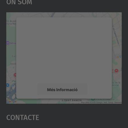
On Som
Necessitem el vostre
consentiment per carregar el
servei Google Maps!
Utilitzem un servei de tercers per incrustar
contingut del mapa que pugui recollir dades
sobre la vostra activitat. Reviseu-ne els
detalls i accepteu el servei per veure el
mapa.
Més Informació
Accepta
Contacte
powered by
Usercentrics Consent
Management Platform