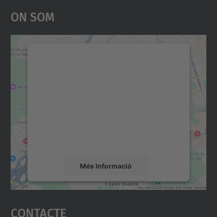
On Som
Necessitem el vostre
consentiment per carregar el
servei Google Maps!
Utilitzem un servei de tercers per incrustar
contingut del mapa que pugui recollir dades
sobre la vostra activitat. Reviseu-ne els
detalls i accepteu el servei per veure el
mapa.
Més Informació
Accepta
Contacte
powered by
Usercentrics Consent