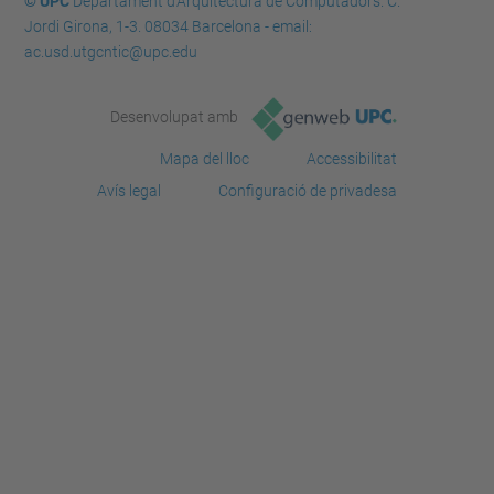
© UPC
Departament d'Arquitectura de Computadors. C.
Jordi Girona, 1-3. 08034 Barcelona - email:
ac.usd.utgcntic@upc.edu
Desenvolupat amb
Mapa del lloc
Accessibilitat
Avís legal
Configuració de privadesa