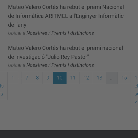
Mateo Valero Cortés ha rebut el premi Nacional
de Informática ARITMEL a l'Enginyer Informàtic
de l'any
Ubicat a
Nosaltres
/
Premis i distincions
Mateo Valero Cortés ha rebut el premi nacional
de investigació "Julio Rey Pastor"
Ubicat a
Nosaltres
/
Premis i distincions
...
1
7
8
9
10
11
12
13
...
15
1
ts
e
rs
s
>