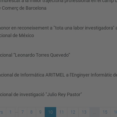
brescat a la millor trajectòria professional en el camp d
e Comerç de Barcelona
honor en reconeixement a "tota una labor investigadora" 
cional de México
acional “Leonardo Torres Quevedo”
cional de Informática ARITMEL a l'Enginyer Informàtic de
ional de investigació "Julio Rey Pastor"
...
rs
1
7
8
9
10
11
12
13
...
15
1