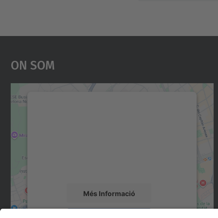
On Som
Necessitem el vostre consentiment
per carregar el servei Google Maps!
Utilitzem un servei de tercers per incrustar
contingut del mapa que pugui recollir dades
sobre la vostra activitat. Reviseu-ne els
detalls i accepteu el servei per veure el mapa.
Més Informació