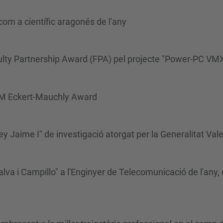
om a científic aragonés de l'any
ulty Partnership Award (FPA) pel projecte "Power-PC VMX
CM Eckert-Mauchly Award
y Jaime I" de investigació atorgat per la Generalitat Val
lva i Campillo" a l'Enginyer de Telecomunicació de l'any,