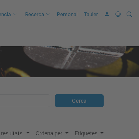
Cerca
C
ncia
Recerca
Personal
Tauler
e
r
c
a
a
v
a
n
ç
a
d
a
…
s resultats.
Ordena per
Etiquetes