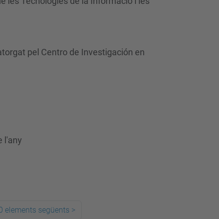
e les Tecnologies de la Informació i les
atorgat pel Centro de Investigación en
 l'any
0 elements següents
>