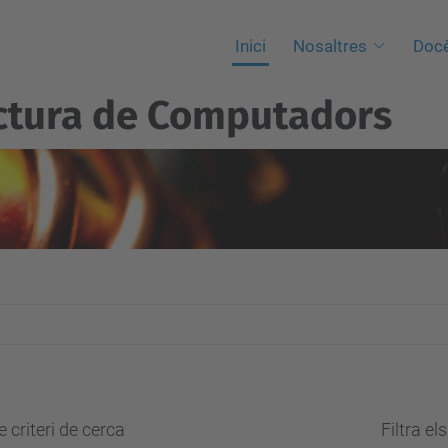
Inici
Nosaltres
Docè
ctura de Computadors
 criteri de cerca
Filtra el