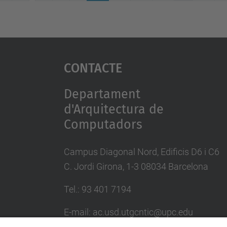
Contacte
Departament
d'Arquitectura de
Computadors
Campus Diagonal Nord, Edificis D6 i C6
C. Jordi Girona, 1-3 08034 Barcelona
Tel.: 93 401 7194
E-mail: ac.usd.utgcntic@upc.edu